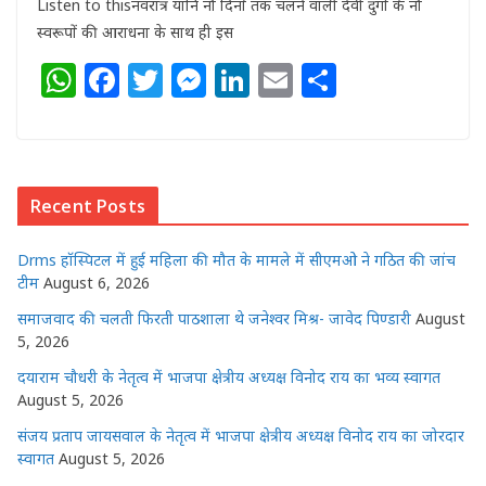
Listen to thisनवरात्र यानि नौ दिनों तक चलने वाली देवी दुर्गा के नौ
स्वरूपों की आराधना के साथ ही इस
W
F
T
M
Li
E
S
h
a
w
e
n
m
h
at
c
itt
ss
k
ai
ar
s
e
e
e
e
l
e
Recent Posts
A
b
r
n
dI
p
o
g
n
Drms हॉस्पिटल में हुई महिला की मौत के मामले में सीएमओ ने गठित की जांच
p
o
e
टीम
August 6, 2026
k
r
समाजवाद की चलती फिरती पाठशाला थे जनेश्वर मिश्र- जावेद पिण्डारी
August
5, 2026
दयाराम चौधरी के नेतृत्व में भाजपा क्षेत्रीय अध्यक्ष विनोद राय का भव्य स्वागत
August 5, 2026
संजय प्रताप जायसवाल के नेतृत्व में भाजपा क्षेत्रीय अध्यक्ष विनोद राय का जोरदार
स्वागत
August 5, 2026