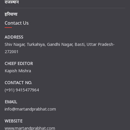
राजस्थान
हरियाणा
Contact Us
ADDRESS
Shiv Nagar, Turkahiya, Gandhi Nagar, Basti, Uttar Pradesh-
272001
CHIEF EDITOR
Kapish Mishra
CONTACT NO.
(+91) 9415477964
EMAIL
info@martandprabhat.com
WEBSITE
www.martandprabhat.com