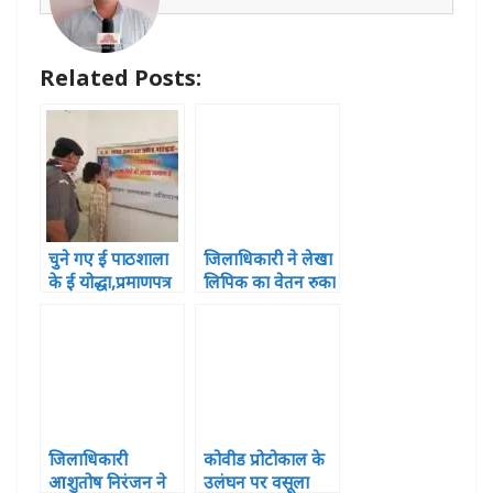
p
o
g
n
p
o
e
Related Posts:
k
r
चुने गए ई पाठशाला
जिलाधिकारी ने लेखा
के ई योद्धा,प्रमाणपत्र
लिपिक का वेतन रुका
वितरित
जिलाधिकारी
कोवीड प्रोटोकाल के
आशुतोष निरंजन ने
उलंघन पर वसूला