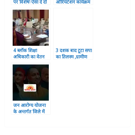
पर विशेषः ऐसा दे दो
ओरियंटेशन कार्यक्रम
दर्द मुझे तुम मेरा गीत
हुआ सपन्न, शामिल
दिया बन जाए
हुए 121 प्रतिभागी
4 ब्लॉक शिक्षा
3 दशक बाद टूटा सपा
अधिकारी का वेतन
का तिलस्म ,ग्रामीण
रुका ,2 पर विभागीय
विकास बैंक में बीजेपी
कार्यवाही
का कब्जा
जन आरोग्य योजना
के अन्तर्गत जिले में
निःशुल्क इलाज की
पोर्टेबुल सुविधा
उपलब्ध