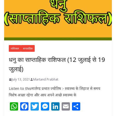
राशिफल
साप्ताहिक
धनु का साप्ताहिक राशिफल (12 जुलाई से 19
जुलाई)
July 13, 2021
Martand Prabhat
Listen to thisमार्तण्ड प्रभात ज्योतिष :- स्वास्थ्य के लिहाज से समय
विशेष अच्छा रहेगा और आप अपने अच्छे स्वास्थ्य के
W
F
T
M
Li
E
S
h
a
w
e
n
m
h