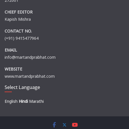
272001
CHIEF EDITOR
Kapish Mishra
CONTACT NO.
(+91) 9415477964
EMAIL
info@martandprabhat.com
WEBSITE
www.martandprabhat.com
Select Language
English
Hindi
Marathi