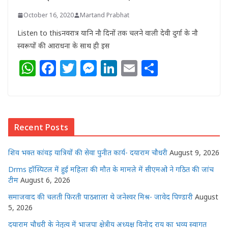
October 16, 2020
Martand Prabhat
Listen to thisनवरात्र यानि नौ दिनों तक चलने वाली देवी दुर्गा के नौ
स्वरूपों की आराधना के साथ ही इस
W
F
T
M
Li
E
S
h
a
w
e
n
m
h
at
c
itt
ss
k
ai
ar
s
e
e
e
e
l
e
Recent Posts
A
b
r
n
dI
p
o
g
n
शिव भक्त कांवड़ यात्रियों की सेवा पुनीत कार्य- दयाराम चौधरी
August 9, 2026
p
o
e
Drms हॉस्पिटल में हुई महिला की मौत के मामले में सीएमओ ने गठित की जांच
k
r
टीम
August 6, 2026
समाजवाद की चलती फिरती पाठशाला थे जनेश्वर मिश्र- जावेद पिण्डारी
August
5, 2026
दयाराम चौधरी के नेतृत्व में भाजपा क्षेत्रीय अध्यक्ष विनोद राय का भव्य स्वागत