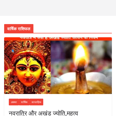
वार्षिक राशिफल
आस्था
वार्षिक
साप्ताहिक
नवरात्रि और अखंड ज्योति,महत्व