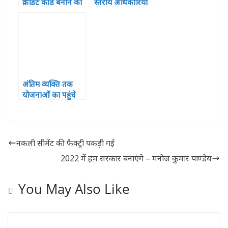
क्रेडिट कार्ड बनाने का
स्तरीय अधिकारियों
अभियान
की कार्यशाला
जिलाधिकारी
आशुतोष निरंजन की
अध्यक्षता में
आयोजित
अंतिम व्यक्ति तक
योजनाओं का पहुंचे
लाभ यही हमारा
लक्ष्य– हरीश द्विवेदी
(संसद)
नकली सीमेंट की फैक्ट्री पकड़ी गई
2022 में हम सरकार बनाएंगे – मनोज कुमार पाण्डेय
You May Also Like