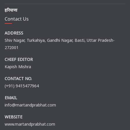
हरियाणा
Contact Us
ADDRESS
Shiv Nagar, Turkahiya, Gandhi Nagar, Basti, Uttar Pradesh-
272001
CHIEF EDITOR
Kapish Mishra
CONTACT NO.
(+91) 9415477964
EMAIL
info@martandprabhat.com
WEBSITE
www.martandprabhat.com