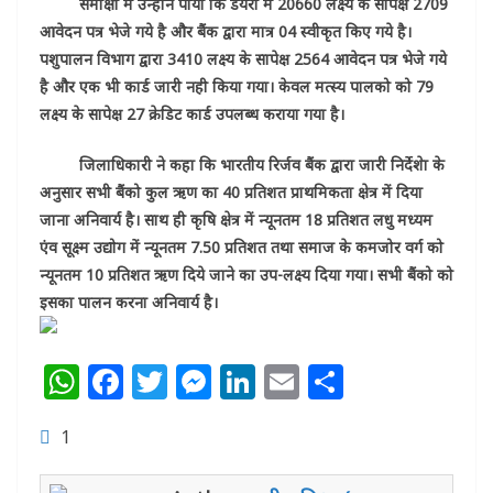
समीक्षा में उन्होने पाया कि डेयरी में 20660 लक्ष्य के सापेक्ष 2709
आवेदन पत्र भेजे गये है और बैंक द्वारा मात्र 04 स्वीकृत किए गये है।
पशुपालन विभाग द्वारा 3410 लक्ष्य के सापेक्ष 2564 आवेदन पत्र भेजे गये
है और एक भी कार्ड जारी नही किया गया। केवल मत्स्य पालको को 79
लक्ष्य के सापेक्ष 27 क्रेडिट कार्ड उपलब्ध कराया गया है।
जिलाधिकारी ने कहा कि भारतीय रिर्जव बैंक द्वारा जारी निर्देशेा के
अनुसार सभी बैंको कुल ऋण का 40 प्रतिशत प्राथमिकता क्षेत्र में दिया
जाना अनिवार्य है। साथ ही कृषि क्षेत्र में न्यूनतम 18 प्रतिशत लधु मध्यम
एंव सूक्ष्म उद्योग में न्यूनतम 7.50 प्रतिशत तथा समाज के कमजोर वर्ग को
न्यूनतम 10 प्रतिशत ऋण दिये जाने का उप-लक्ष्य दिया गया। सभी बैंको को
इसका पालन करना अनिवार्य है।
W
F
T
M
Li
E
S
h
a
w
e
n
m
h
1
at
c
itt
ss
k
ai
ar
s
e
e
e
e
l
e