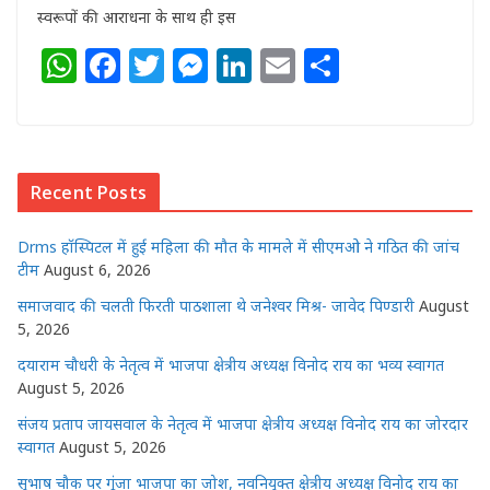
स्वरूपों की आराधना के साथ ही इस
W
F
T
M
Li
E
S
h
a
w
e
n
m
h
at
c
itt
ss
k
ai
ar
s
e
e
e
e
l
e
Recent Posts
A
b
r
n
dI
p
o
g
n
Drms हॉस्पिटल में हुई महिला की मौत के मामले में सीएमओ ने गठित की जांच
p
o
e
टीम
August 6, 2026
k
r
समाजवाद की चलती फिरती पाठशाला थे जनेश्वर मिश्र- जावेद पिण्डारी
August
5, 2026
दयाराम चौधरी के नेतृत्व में भाजपा क्षेत्रीय अध्यक्ष विनोद राय का भव्य स्वागत
August 5, 2026
संजय प्रताप जायसवाल के नेतृत्व में भाजपा क्षेत्रीय अध्यक्ष विनोद राय का जोरदार
स्वागत
August 5, 2026
सुभाष चौक पर गूंजा भाजपा का जोश, नवनियुक्त क्षेत्रीय अध्यक्ष विनोद राय का