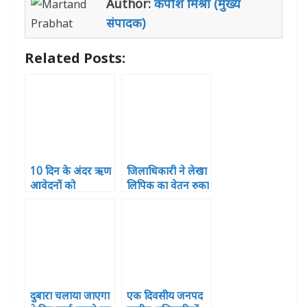
Author:
कपीश मिश्रा (मुख्य
A
b
r
n
dI
संपादक)
p
o
g
n
p
o
e
Related Posts:
k
r
10 दिन के अंदर ऋण
जिलाधिकारी ने लेखा
आवेदनों को
लिपिक का वेतन रुका
निस्तारित करे बैंक –
सीडीओ
दुबारा चलाया जाएगा
एक दिवसीय जनपद