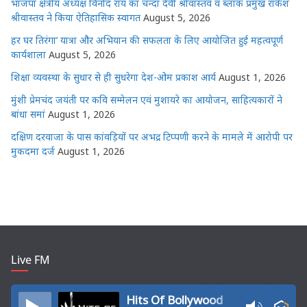
भाजपा क्षेत्रीय अध्यक्ष विनोद राय का चन्दा देवी श्रीवास्तव व ब्लॉक प्रमुख राकेश
श्रीवास्तव ने किया ऐतिहासिक स्वागत
August 5, 2026
हर घर तिरंगा’ यात्रा और अभियान की सफलता के लिए आयोजित हुई महत्वपूर्ण
कार्यशाला
August 5, 2026
शिक्षा व्यवस्था के सुधार से ही सुधरेगा देश-ओम प्रकाश आर्य
August 1, 2026
मुंशी प्रेमचंद जयंती पर कवि सम्मेलन एवं मुशायरे का आयोजन, साहित्यकारों ने
बांधा समां
August 1, 2026
दक्षिण दरवाजा के पास कांवड़ियों पर अभद्र टिप्पणी करने के मामले में आरोपी पर
मुकदमा दर्ज
August 1, 2026
Live FM
Hits Of Bollywood