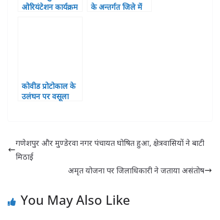
ओरियंटेशन कार्यक्रम
के अन्तर्गत जिले में
हुआ सपन्न, शामिल
निःशुल्क इलाज की
हुए 121 प्रतिभागी
पोर्टेबुल सुविधा
उपलब्ध
कोवीड प्रोटोकाल के
उलंघन पर वसूला
गया 23.24 लाख का
जुर्माना
गणेशपुर और मुण्डेरवा नगर पंचायत घोषित हुआ, क्षेत्रवासियों ने बाटी
मिठाई
अमृत योजना पर जिलाधिकारी ने जताया असंतोष
You May Also Like