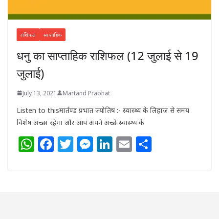
राशिफल
साप्ताहिक
धनु का साप्ताहिक राशिफल (12 जुलाई से 19
जुलाई)
July 13, 2021
Martand Prabhat
Listen to thisमार्तण्ड प्रभात ज्योतिष :- स्वास्थ्य के लिहाज से समय
विशेष अच्छा रहेगा और आप अपने अच्छे स्वास्थ्य के
W
F
T
M
Li
E
S
h
a
w
e
n
m
h
at
c
itt
ss
k
ai
ar
s
e
e
e
e
l
e
A
b
r
n
dI