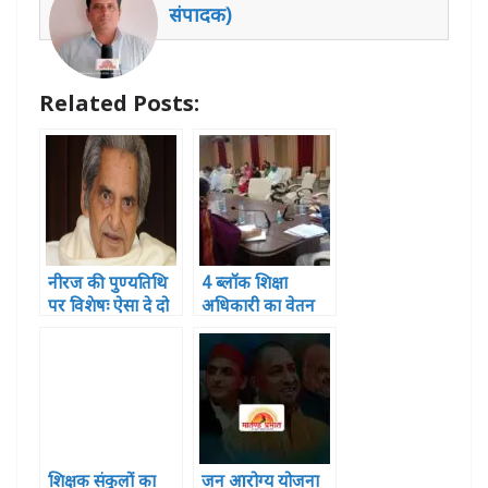
A
b
r
n
dI
संपादक)
p
o
g
n
p
o
e
Related Posts:
k
r
नीरज की पुण्यतिथि
4 ब्लॉक शिक्षा
पर विशेषः ऐसा दे दो
अधिकारी का वेतन
दर्द मुझे तुम मेरा गीत
रुका ,2 पर विभागीय
दिया बन जाए
कार्यवाही
शिक्षक संकुलों का
जन आरोग्य योजना