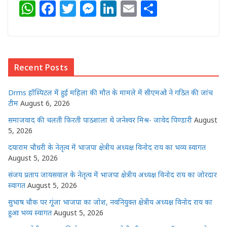
W
F
T
M
Li
E
S
h
a
w
e
n
m
h
at
c
itt
ss
k
ai
ar
s
e
e
e
e
l
e
Recent Posts
A
b
r
n
dI
p
o
g
n
Drms हॉस्पिटल में हुई महिला की मौत के मामले में सीएमओ ने गठित की जांच
p
o
e
टीम
August 6, 2026
k
r
समाजवाद की चलती फिरती पाठशाला थे जनेश्वर मिश्र- जावेद पिण्डारी
August
5, 2026
दयाराम चौधरी के नेतृत्व में भाजपा क्षेत्रीय अध्यक्ष विनोद राय का भव्य स्वागत
August 5, 2026
संजय प्रताप जायसवाल के नेतृत्व में भाजपा क्षेत्रीय अध्यक्ष विनोद राय का जोरदार
स्वागत
August 5, 2026
सुभाष चौक पर गूंजा भाजपा का जोश, नवनियुक्त क्षेत्रीय अध्यक्ष विनोद राय का
हुआ भव्य स्वागत
August 5, 2026