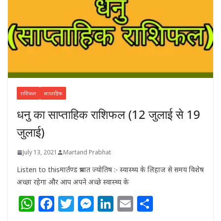
राशिफल
साप्ताहिक
धनु का साप्ताहिक राशिफल (12 जुलाई से 19
जुलाई)
July 13, 2021
Martand Prabhat
Listen to thisमार्तण्ड प्रभात ज्योतिष :- स्वास्थ्य के लिहाज से समय विशेष
अच्छा रहेगा और आप अपने अच्छे स्वास्थ्य के
W
F
T
M
Li
E
S
h
a
w
e
n
m
h