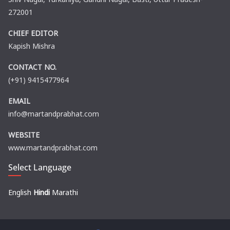
272001
CHIEF EDITOR
Kapish Mishra
CONTACT NO.
(+91) 9415477964
EMAIL
info@martandprabhat.com
WEBSITE
www.martandprabhat.com
Select Language
English
Hindi
Marathi