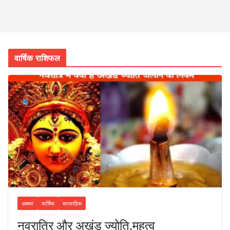
वार्षिक राशिफल
आस्था
वार्षिक
साप्ताहिक
नवरात्रि और अखंड ज्योति,महत्व