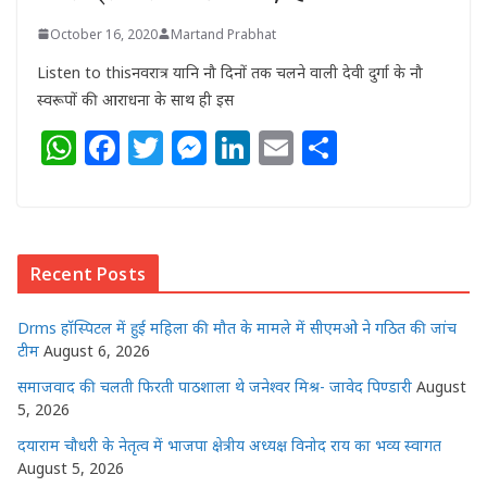
October 16, 2020
Martand Prabhat
Listen to thisनवरात्र यानि नौ दिनों तक चलने वाली देवी दुर्गा के नौ
स्वरूपों की आराधना के साथ ही इस
W
F
T
M
Li
E
S
h
a
w
e
n
m
h
at
c
itt
ss
k
ai
ar
s
e
e
e
e
l
e
Recent Posts
A
b
r
n
dI
p
o
g
n
Drms हॉस्पिटल में हुई महिला की मौत के मामले में सीएमओ ने गठित की जांच
p
o
e
टीम
August 6, 2026
k
r
समाजवाद की चलती फिरती पाठशाला थे जनेश्वर मिश्र- जावेद पिण्डारी
August
5, 2026
दयाराम चौधरी के नेतृत्व में भाजपा क्षेत्रीय अध्यक्ष विनोद राय का भव्य स्वागत
August 5, 2026