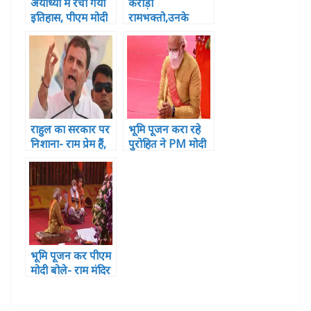
अयोध्या में रचा गया
करोड़ो
इतिहास, पीएम मोदी
रामभक्तो,उनके
ने रखी राम मंदिर की
बलिदानों और 500
आधारशिला
साल के संघर्ष का
प्रतिफल है 5 अगस्त
2020 – यशकांत
सिंह
राहुल का सरकार पर
भूमि पूजन करा रहे
निशाना- राम प्रेम हैं,
पुरोहित ने PM मोदी
कभी घृणा में प्रकट
से पूजन संकल्प की
नहीं हो सकते
दक्षिणा में क्या मांगा?
भूमि पूजन कर पीएम
मोदी बोले- राम मंदिर
से निकलेगा भाईचारे
का संदेश