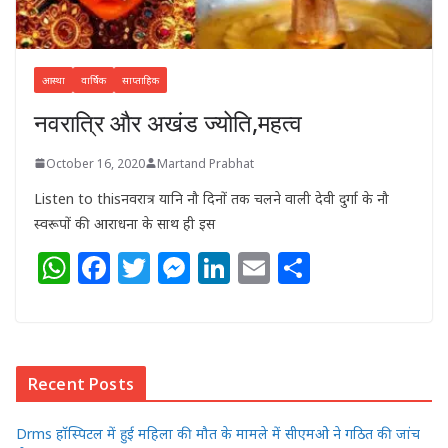
आस्था
वार्षिक
साप्ताहिक
नवरात्रि और अखंड ज्योति,महत्व
October 16, 2020
Martand Prabhat
Listen to thisनवरात्र यानि नौ दिनों तक चलने वाली देवी दुर्गा के नौ
स्वरूपों की आराधना के साथ ही इस
W
F
T
M
Li
E
S
h
a
w
e
n
m
h
at
c
itt
ss
k
ai
ar
s
e
e
e
e
l
e
Recent Posts
A
b
r
n
dI
p
o
g
n
Drms हॉस्पिटल में हुई महिला की मौत के मामले में सीएमओ ने गठित की जांच