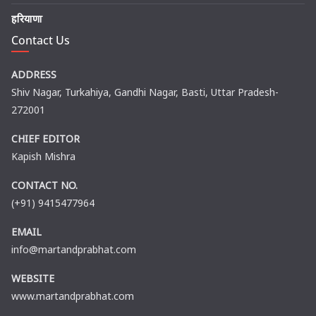
हरियाणा
Contact Us
ADDRESS
Shiv Nagar, Turkahiya, Gandhi Nagar, Basti, Uttar Pradesh-
272001
CHIEF EDITOR
Kapish Mishra
CONTACT NO.
(+91) 9415477964
EMAIL
info@martandprabhat.com
WEBSITE
www.martandprabhat.com