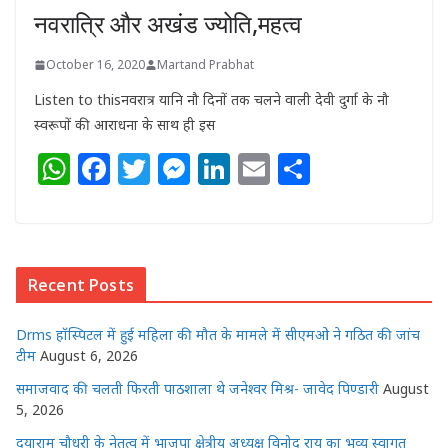
नवरात्रि और अखंड ज्योति,महत्व
October 16, 2020
Martand Prabhat
Listen to thisनवरात्र यानि नौ दिनों तक चलने वाली देवी दुर्गा के नौ
स्वरूपों की आराधना के साथ ही इस
W
F
T
M
Li
E
S
h
a
w
e
n
m
h
at
c
itt
ss
k
ai
ar
s
e
e
e
e
l
e
Recent Posts
A
b
r
n
dI
p
o
g
n
Drms हॉस्पिटल में हुई महिला की मौत के मामले में सीएमओ ने गठित की जांच
p
o
e
टीम
August 6, 2026
k
r
समाजवाद की चलती फिरती पाठशाला थे जनेश्वर मिश्र- जावेद पिण्डारी
August
5, 2026
दयाराम चौधरी के नेतृत्व में भाजपा क्षेत्रीय अध्यक्ष विनोद राय का भव्य स्वागत