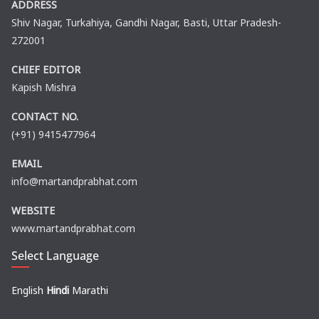
ADDRESS
Shiv Nagar, Turkahiya, Gandhi Nagar, Basti, Uttar Pradesh-
272001
CHIEF EDITOR
Kapish Mishra
CONTACT NO.
(+91) 9415477964
EMAIL
info@martandprabhat.com
WEBSITE
www.martandprabhat.com
Select Language
English
Hindi
Marathi