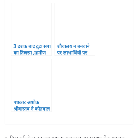
लगाई मुख्यमंत्री से
वितरित
न्याय की गुहार
3 दशक बाद टूटा सपा
शौचालय न बनवाने
का तिलस्म ,ग्रामीण
पर लाभार्थियों पर
विकास बैंक में बीजेपी
दर्ज होगा मुकदमा
का कब्जा
पत्रकार अशोक
श्रीवास्तव ने कोतवाल
पर लगाया नोटिस
भेजने की धमकी देने
का आरोप