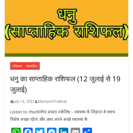
राशिफल
साप्ताहिक
धनु का साप्ताहिक राशिफल (12 जुलाई से 19
जुलाई)
July 13, 2021
Martand Prabhat
Listen to thisमार्तण्ड प्रभात ज्योतिष :- स्वास्थ्य के लिहाज से समय
विशेष अच्छा रहेगा और आप अपने अच्छे स्वास्थ्य के
W
F
T
M
Li
E
S