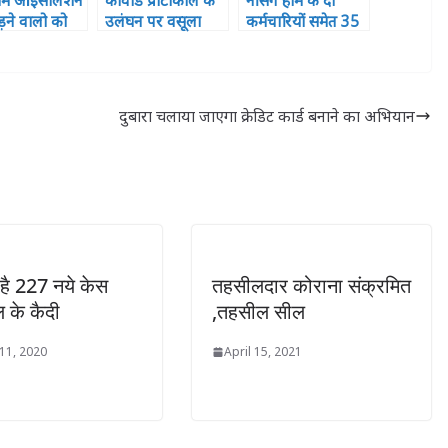
ोम आइसोलेशन
कोवीड प्रोटोकाल के
नर्सिंग होम के दो
ड़ने वालो को
उलंघन पर वसूला
कर्मचारियों समेत 35
भेजने का
गया 23.24 लाख का
नए कोरोना पॉजिटिव
जुर्माना
दुबारा चलाया जाएगा क्रेडिट कार्ड बनाने का अभियान
है 227 नये केस
तहसीलदार कोराना संक्रमित
 के कैदी
,तहसील सील
11, 2020
April 15, 2021