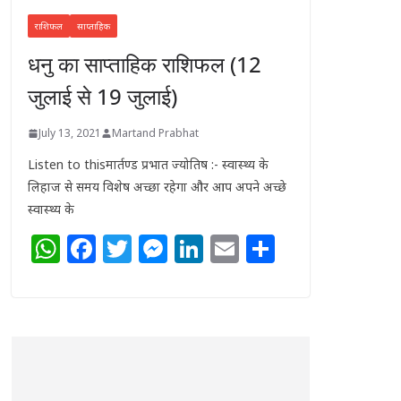
राशिफल
साप्ताहिक
धनु का साप्ताहिक राशिफल (12
जुलाई से 19 जुलाई)
July 13, 2021
Martand Prabhat
Listen to thisमार्तण्ड प्रभात ज्योतिष :- स्वास्थ्य के
लिहाज से समय विशेष अच्छा रहेगा और आप अपने अच्छे
स्वास्थ्य के
W
F
T
M
Li
E
S
h
a
w
e
n
m
h
at
c
itt
ss
k
ai
ar
s
e
e
e
e
l
e
A
b
r
n
dI
p
o
g
n