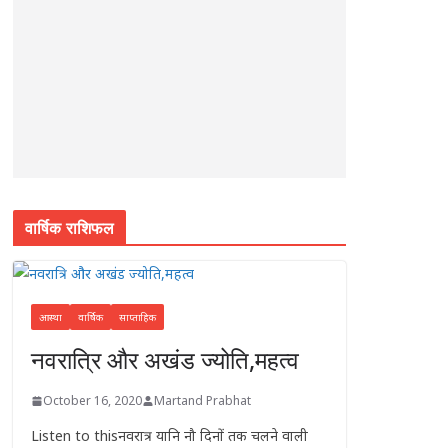
p
o
e
k
r
वार्षिक राशिफल
आस्था
वार्षिक
साप्ताहिक
नवरात्रि और अखंड ज्योति,महत्व
October 16, 2020
Martand Prabhat
Listen to thisनवरात्र यानि नौ दिनों तक चलने वाली