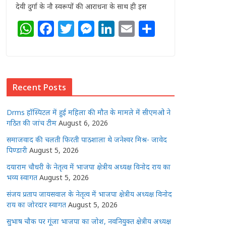
देवी दुर्गा के नौ स्वरूपों की आराधना के साथ ही इस
W
F
T
M
Li
E
S
h
a
w
e
n
m
h
at
c
itt
ss
k
ai
ar
s
e
e
e
e
l
e
Recent Posts
A
b
r
n
dI
p
o
g
n
Drms हॉस्पिटल में हुई महिला की मौत के मामले में सीएमओ ने
p
o
e
गठित की जांच टीम
August 6, 2026
k
r
समाजवाद की चलती फिरती पाठशाला थे जनेश्वर मिश्र- जावेद
पिण्डारी
August 5, 2026
दयाराम चौधरी के नेतृत्व में भाजपा क्षेत्रीय अध्यक्ष विनोद राय का
भव्य स्वागत
August 5, 2026
संजय प्रताप जायसवाल के नेतृत्व में भाजपा क्षेत्रीय अध्यक्ष विनोद
राय का जोरदार स्वागत
August 5, 2026
सुभाष चौक पर गूंजा भाजपा का जोश, नवनियुक्त क्षेत्रीय अध्यक्ष