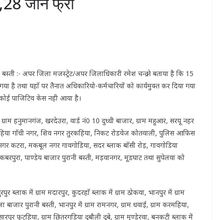
 ,28 जोन फ्री
बस्ती :- अपर जिला मजस्ट्रेट/अपर जिलाधिकारी रमेश चन्द्र ने बताया है कि 15
या गया है तथा यहाॅ पर तैनात अधिकारियो-कर्मचारियों को कार्यमुक्त कर दिया गया
ा का कोई पाजिटिव केस नही आया है।
 ग्राम हनुमानगंज, खरदेउरा, वार्ड नं0 10 दुध्धी बाजार, ग्राम महुआर, सरयू नहर
तुरकहिया गाॅधी नगर, शिव नगर तुरकहिया, निकट रोडवेज कोतवाली, पुलिस आफिस
नगर कटरा, मकबूल नगर गावगोडिया, सदर ब्लाक बाॅसी रोड़, गावगोडिया
कबरपुरा, पाण्डेय बाजार पुरानी बस्ती, मड़वानगर, मूडघाट तथा सुपेलवा को
र ब्लाक में ग्राम मदारपुर, कुदरहाॅ ब्लाक में ग्राम ठोकवा, भानपुर में ग्राम
जा बाजार पुरानी बस्ती, भानपुर में ग्राम रामनगर, ग्राम धवाई, ग्राम करमहिया,
पुर फुटहिया, ग्राम छितरगडिया दुबौली दूबे, ग्राम मुण्डेरवा, बनकटी ब्लाक में