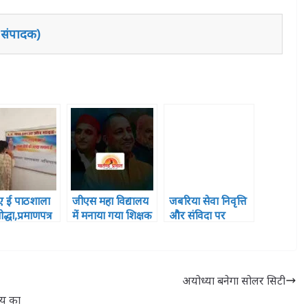
 संपादक)
गए ई पाठशाला
जीएस महा विद्यालय
जबरिया सेवा निवृत्ति
द्धा,प्रमाणपत्र
में मनाया गया शिक्षक
और संविदा पर
त
दिवस
नियुक्ति का फैसला
वापस ले सरकार-
उदयशंकर शुक्ल
अयोध्या बनेगा सोलर सिटी
लय का