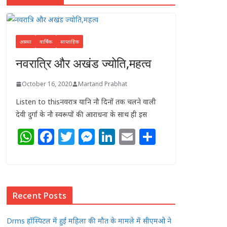
आस्था
वार्षिक
साप्ताहिक
नवरात्रि और अखंड ज्योति,महत्व
October 16, 2020
Martand Prabhat
Listen to thisनवरात्र यानि नौ दिनों तक चलने वाली
देवी दुर्गा के नौ स्वरूपों की आराधना के साथ ही इस
W
F
T
M
Li
E
S
h
a
w
e
n
m
h
at
c
itt
ss
k
ai
ar
s
e
e
e
e
l
e
Recent Posts
A
b
r
n
dI
p
o
g
n
Drms हॉस्पिटल में हुई महिला की मौत के मामले में सीएमओ ने