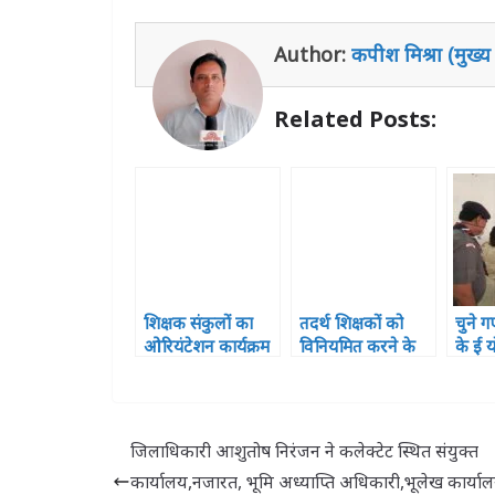
s
e
e
e
e
l
e
Author:
कपीश मिश्रा (मुख्य
A
b
r
n
dI
p
o
g
n
Related Posts:
p
o
e
k
r
शिक्षक संकुलों का
तदर्थ शिक्षकों को
चुने 
ओरियंटेशन कार्यक्रम
विनियमित करने के
के ई यो
हुआ सपन्न, शामिल
लिए अध्यादेश लाए
वितरि
हुए 121 प्रतिभागी
प्रदेश सरकार: संजय
द्विवेदी
जिलाधिकारी आशुतोष निरंजन ने कलेक्टेट स्थित संयुक्त
कार्यालय,नजारत, भूमि अध्याप्ति अधिकारी,भूलेख कार्या