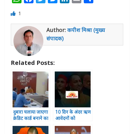
h
a
w
e
n
m
h
1
at
c
itt
ss
k
ai
ar
s
e
e
e
e
l
e
Author:
कपीश मिश्रा (मुख्य
A
b
r
n
dI
संपादक)
p
o
g
n
p
o
e
Related Posts:
k
r
दुबारा चलाया जाएगा
10 दिन के अंदर ऋण
क्रेडिट कार्ड बनाने का
आवेदनों को
अभियान
निस्तारित करे बैंक –
सीडीओ