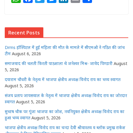
h
a
w
e
n
m
h
at
c
itt
ss
k
ai
ar
s
e
e
e
e
l
e
Recent Posts
A
b
r
n
dI
p
o
g
n
Drms हॉस्पिटल में हुई महिला की मौत के मामले में सीएमओ ने गठित की जांच
p
o
e
टीम
August 6, 2026
k
r
समाजवाद की चलती फिरती पाठशाला थे जनेश्वर मिश्र- जावेद पिण्डारी
August
5, 2026
दयाराम चौधरी के नेतृत्व में भाजपा क्षेत्रीय अध्यक्ष विनोद राय का भव्य स्वागत
August 5, 2026
संजय प्रताप जायसवाल के नेतृत्व में भाजपा क्षेत्रीय अध्यक्ष विनोद राय का जोरदार
स्वागत
August 5, 2026
सुभाष चौक पर गूंजा भाजपा का जोश, नवनियुक्त क्षेत्रीय अध्यक्ष विनोद राय का
हुआ भव्य स्वागत
August 5, 2026
भाजपा क्षेत्रीय अध्यक्ष विनोद राय का चन्दा देवी श्रीवास्तव व ब्लॉक प्रमुख राकेश