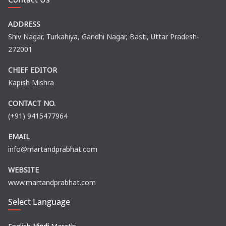
ADDRESS
Shiv Nagar, Turkahiya, Gandhi Nagar, Basti, Uttar Pradesh-
272001
CHIEF EDITOR
Kapish Mishra
CONTACT NO.
(+91) 9415477964
EMAIL
info@martandprabhat.com
WEBSITE
www.martandprabhat.com
Select Language