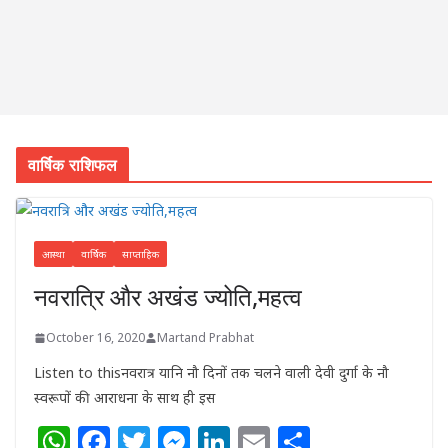
वार्षिक राशिफल
आस्था
वार्षिक
साप्ताहिक
नवरात्रि और अखंड ज्योति,महत्व
October 16, 2020
Martand Prabhat
Listen to thisनवरात्र यानि नौ दिनों तक चलने वाली देवी दुर्गा के नौ
स्वरूपों की आराधना के साथ ही इस
W
F
T
M
Li
E
S