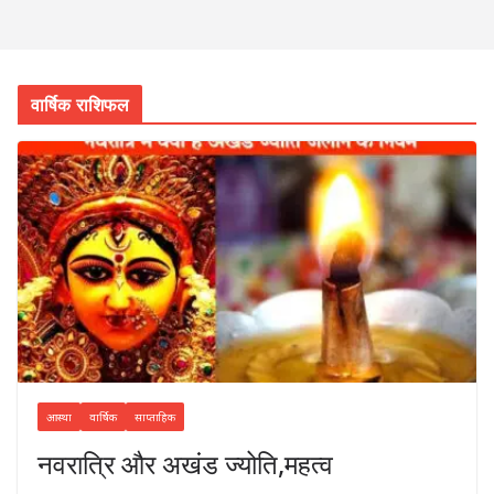
वार्षिक राशिफल
आस्था
वार्षिक
साप्ताहिक
नवरात्रि और अखंड ज्योति,महत्व