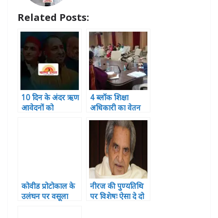
p
o
e
Related Posts:
k
r
10 दिन के अंदर ऋण
4 ब्लॉक शिक्षा
आवेदनों को
अधिकारी का वेतन
निस्तारित करे बैंक –
रुका ,2 पर विभागीय
सीडीओ
कार्यवाही
कोवीड प्रोटोकाल के
नीरज की पुण्यतिथि
उलंघन पर वसूला
पर विशेषः ऐसा दे दो
गया 23.24 लाख का
दर्द मुझे तुम मेरा गीत
जुर्माना
दिया बन जाए