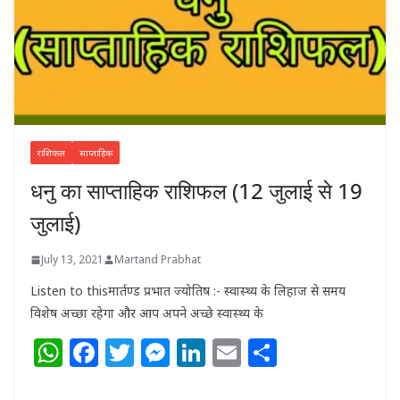
राशिफल
साप्ताहिक
धनु का साप्ताहिक राशिफल (12 जुलाई से 19
जुलाई)
July 13, 2021
Martand Prabhat
Listen to thisमार्तण्ड प्रभात ज्योतिष :- स्वास्थ्य के लिहाज से समय
विशेष अच्छा रहेगा और आप अपने अच्छे स्वास्थ्य के
W
F
T
M
Li
E
S
h
a
w
e
n
m
h