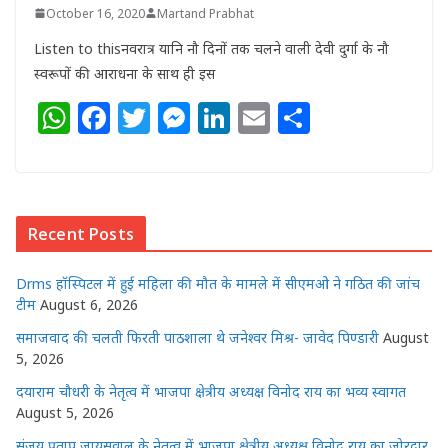
October 16, 2020
Martand Prabhat
Listen to thisनवरात्र यानि नौ दिनों तक चलने वाली देवी दुर्गा के नौ
स्वरूपों की आराधना के साथ ही इस
W
F
T
M
Li
E
S
h
a
w
e
n
m
h
at
c
itt
ss
k
ai
ar
s
e
e
e
e
l
e
Recent Posts
A
b
r
n
dI
p
o
g
n
Drms हॉस्पिटल में हुई महिला की मौत के मामले में सीएमओ ने गठित की जांच
p
o
e
टीम
August 6, 2026
k
r
समाजवाद की चलती फिरती पाठशाला थे जनेश्वर मिश्र- जावेद पिण्डारी
August
5, 2026
दयाराम चौधरी के नेतृत्व में भाजपा क्षेत्रीय अध्यक्ष विनोद राय का भव्य स्वागत
August 5, 2026
संजय प्रताप जायसवाल के नेतृत्व में भाजपा क्षेत्रीय अध्यक्ष विनोद राय का जोरदार