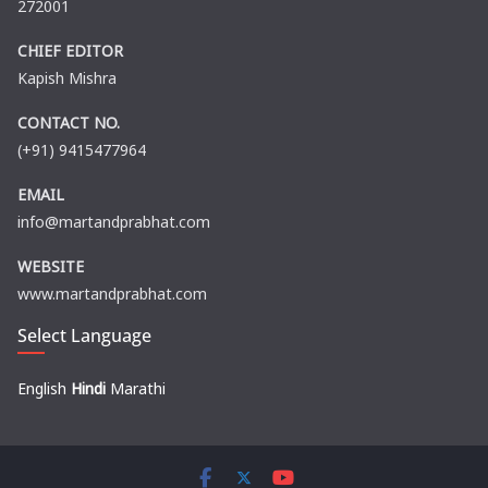
272001
CHIEF EDITOR
Kapish Mishra
CONTACT NO.
(+91) 9415477964
EMAIL
info@martandprabhat.com
WEBSITE
www.martandprabhat.com
Select Language
English
Hindi
Marathi