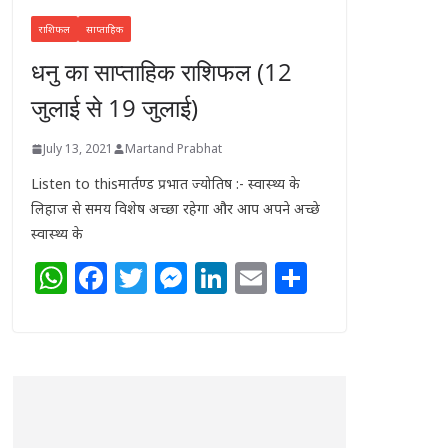
राशिफल
साप्ताहिक
धनु का साप्ताहिक राशिफल (12
जुलाई से 19 जुलाई)
July 13, 2021
Martand Prabhat
Listen to thisमार्तण्ड प्रभात ज्योतिष :- स्वास्थ्य के
लिहाज से समय विशेष अच्छा रहेगा और आप अपने अच्छे
स्वास्थ्य के
W
F
T
M
Li
E
S
h
a
w
e
n
m
h
at
c
itt
ss
k
ai
ar
s
e
e
e
e
l
e
A
b
r
n
dI
p
o
g
n