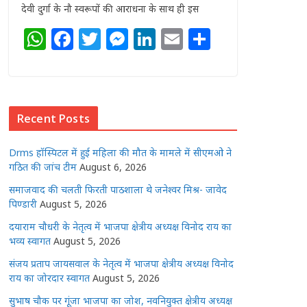
देवी दुर्गा के नौ स्वरूपों की आराधना के साथ ही इस
W
F
T
M
Li
E
S
h
a
w
e
n
m
h
at
c
itt
ss
k
ai
ar
s
e
e
e
e
l
e
Recent Posts
A
b
r
n
dI
p
o
g
n
Drms हॉस्पिटल में हुई महिला की मौत के मामले में सीएमओ ने
p
o
e
गठित की जांच टीम
August 6, 2026
k
r
समाजवाद की चलती फिरती पाठशाला थे जनेश्वर मिश्र- जावेद
पिण्डारी
August 5, 2026
दयाराम चौधरी के नेतृत्व में भाजपा क्षेत्रीय अध्यक्ष विनोद राय का
भव्य स्वागत
August 5, 2026
संजय प्रताप जायसवाल के नेतृत्व में भाजपा क्षेत्रीय अध्यक्ष विनोद
राय का जोरदार स्वागत
August 5, 2026
सुभाष चौक पर गूंजा भाजपा का जोश, नवनियुक्त क्षेत्रीय अध्यक्ष