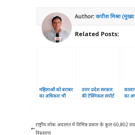
at
c
itt
ss
k
ai
ar
s
e
e
e
e
l
e
Author:
कपीश मिश्रा (मुख्य
A
b
r
n
dI
p
o
g
n
Related Posts:
p
o
e
k
r
महिलाओं को बराबर
उत्तर प्रदेश सरकार
कालान
का अधिकार भी
की टेक्निकल सपोर्ट
का अफ
मिलना जरूरी: वीना
यूनिट की टीम नें
जायज
सिंह
उपनिदेशक कृषि व
केवीके के वैज्ञानिको
से कृषि संभवनाओं
राष्ट्रीय लोक अदालत में विभिन्न प्रकार के कुल 60,802 वाद
पर की चर्च
निस्तारण