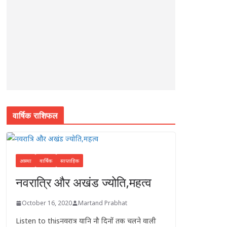
p
o
e
k
r
वार्षिक राशिफल
आस्था
वार्षिक
साप्ताहिक
नवरात्रि और अखंड ज्योति,महत्व
October 16, 2020
Martand Prabhat
Listen to thisनवरात्र यानि नौ दिनों तक चलने वाली