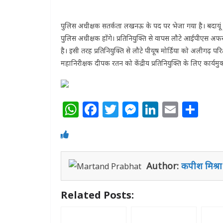
पुलिस अधीक्षक सतर्कता लखनऊ के पद पर भेजा गया है। बदायू
पुलिस अधीक्षक होंगे। प्रतिनियुक्ति से वापस लौटे आईपीएस अ
है। इसी तरह प्रतिनियुक्ति से लौटे पीयूष मोर्डिया को अलीगढ़ परिक
महानिरीक्षक दीपक रतन को केंद्रीय प्रतिनियुक्ति के लिए कार्यमु
W
F
T
M
Li
E
S
h
a
w
e
n
m
h
at
c
itt
ss
k
ai
ar
s
e
e
e
e
l
e
Author:
कपीश मिश्रा
A
b
r
n
dI
p
o
g
n
Related Posts:
p
o
e
k
r