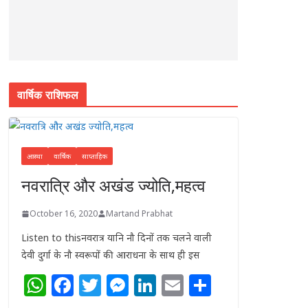
वार्षिक राशिफल
आस्था
वार्षिक
साप्ताहिक
नवरात्रि और अखंड ज्योति,महत्व
October 16, 2020
Martand Prabhat
Listen to thisनवरात्र यानि नौ दिनों तक चलने वाली
देवी दुर्गा के नौ स्वरूपों की आराधना के साथ ही इस
W
F
T
M
Li
E
S
h
a
w
e
n
m
h