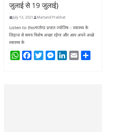
जुलाई से 19 जुलाई)
July 13, 2021
Martand Prabhat
Listen to thisमार्तण्ड प्रभात ज्योतिष :- स्वास्थ्य के
लिहाज से समय विशेष अच्छा रहेगा और आप अपने अच्छे
स्वास्थ्य के
W
F
T
M
Li
E
S
h
a
w
e
n
m
h
at
c
itt
ss
k
ai
ar
s
e
e
e
e
l
e
A
b
r
n
dI
p
o
g
n
p
o
e
k
r