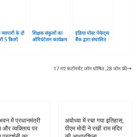
ा व्यापारी के दो
शिक्षक संकुलों का
इंडिया पोस्ट पेमेन्ट्स
ारी 5 किलो
ओरियंटेशन कार्यक्रम
बैंक द्वारा संचालित
के साथ
हुआ सपन्न, शामिल
पोस्ट आफिस में खाता
तार
हुए 121 प्रतिभागी
खोलो अभियान के
अन्तर्गत बस्ती मण्डल
प्रथम स्थान प्राप्त
17 नए कंटोनमेंट जोन घोषित ,28 जोन फ्री
वन में प्रधानमंत्री
अयोध्या में रचा गया इतिहास,
 और व्यक्तित्व पर
पीएम मोदी ने रखी राम मंदिर
प्रदर्शनी का
की आधारशिला