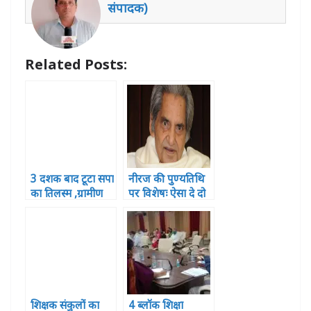
A
b
r
n
dI
संपादक)
p
o
g
n
p
o
e
Related Posts:
k
r
3 दशक बाद टूटा सपा
नीरज की पुण्यतिथि
का तिलस्म ,ग्रामीण
पर विशेषः ऐसा दे दो
विकास बैंक में बीजेपी
दर्द मुझे तुम मेरा गीत
का कब्जा
दिया बन जाए
शिक्षक संकुलों का
4 ब्लॉक शिक्षा