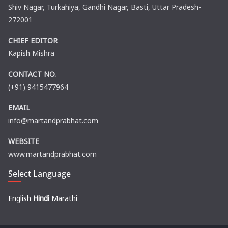
Shiv Nagar, Turkahiya, Gandhi Nagar, Basti, Uttar Pradesh-
272001
CHIEF EDITOR
Kapish Mishra
CONTACT NO.
(+91) 9415477964
EMAIL
info@martandprabhat.com
WEBSITE
www.martandprabhat.com
Select Language
English
Hindi
Marathi