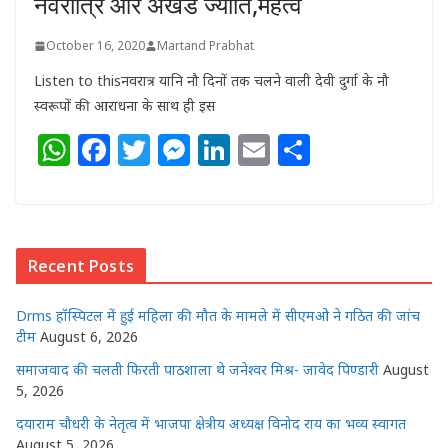
नवरात्रि और अखंड ज्योति,महत्व
October 16, 2020
Martand Prabhat
Listen to thisनवरात्र यानि नौ दिनों तक चलने वाली देवी दुर्गा के नौ
स्वरूपों की आराधना के साथ ही इस
W
F
T
M
Li
E
S
h
a
w
e
n
m
h
at
c
itt
ss
k
ai
ar
s
e
e
e
e
l
e
Recent Posts
A
b
r
n
dI
p
o
g
n
Drms हॉस्पिटल में हुई महिला की मौत के मामले में सीएमओ ने गठित की जांच
p
o
e
टीम
August 6, 2026
k
r
समाजवाद की चलती फिरती पाठशाला थे जनेश्वर मिश्र- जावेद पिण्डारी
August
5, 2026
दयाराम चौधरी के नेतृत्व में भाजपा क्षेत्रीय अध्यक्ष विनोद राय का भव्य स्वागत
August 5, 2026