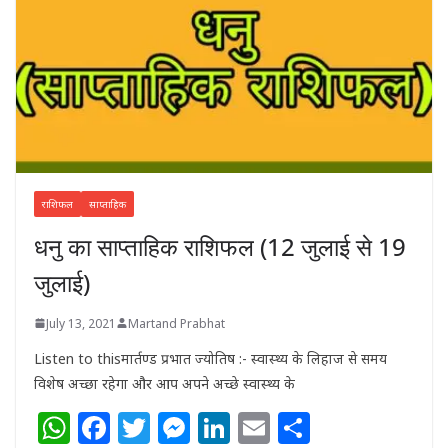
राशिफल
साप्ताहिक
धनु का साप्ताहिक राशिफल (12 जुलाई से 19
जुलाई)
July 13, 2021
Martand Prabhat
Listen to thisमार्तण्ड प्रभात ज्योतिष :- स्वास्थ्य के लिहाज से समय
विशेष अच्छा रहेगा और आप अपने अच्छे स्वास्थ्य के
W
F
T
M
Li
E
S