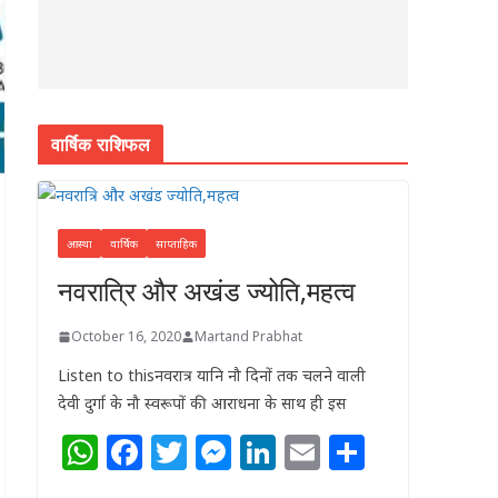
वार्षिक राशिफल
आस्था
वार्षिक
साप्ताहिक
नवरात्रि और अखंड ज्योति,महत्व
October 16, 2020
Martand Prabhat
Listen to thisनवरात्र यानि नौ दिनों तक चलने वाली
देवी दुर्गा के नौ स्वरूपों की आराधना के साथ ही इस
W
F
T
M
Li
E
S
h
a
w
e
n
m
h