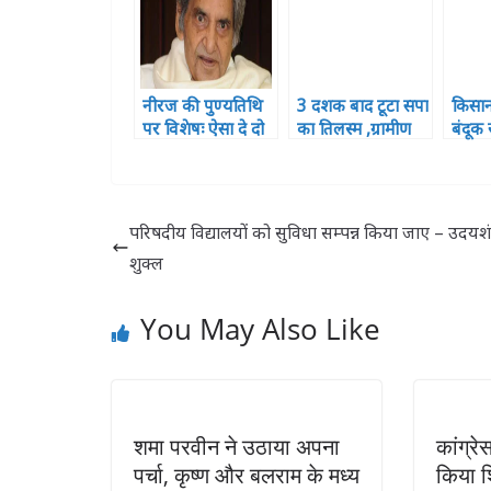
नीरज की पुण्यतिथि
3 दशक बाद टूटा सपा
किसानो
पर विशेषः ऐसा दे दो
का तिलस्म ,ग्रामीण
बंदू
दर्द मुझे तुम मेरा गीत
विकास बैंक में बीजेपी
रहा वि
दिया बन जाए
का कब्जा
का को
योगी
परिषदीय विद्यालयों को सुविधा सम्पन्न किया जाए – उदय
शुक्ल
You May Also Like
शमा परवीन ने उठाया अपना
कांग्रे
पर्चा, कृष्ण और बलराम के मध्य
किया शि