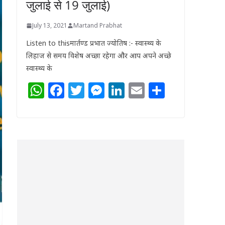
जुलाई से 19 जुलाई)
July 13, 2021
Martand Prabhat
Listen to thisमार्तण्ड प्रभात ज्योतिष :- स्वास्थ्य के
लिहाज से समय विशेष अच्छा रहेगा और आप अपने अच्छे
स्वास्थ्य के
W
F
T
M
Li
E
S
h
a
w
e
n
m
h
at
c
itt
ss
k
ai
ar
s
e
e
e
e
l
e
A
b
r
n
dI
p
o
g
n
p
o
e
k
r