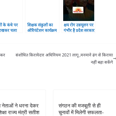
ं के कंधे पर
शिक्षक संकुलों का
क्षय रोग उन्नमूलन पर
क रखकर चला
ओरियंटेशन कार्यक्रम
गंभीर है प्रदेश सरकार
पक्ष,किसानों
हुआ सपन्न, शामिल
ई अहित नहीं –
हुए 121 प्रतिभागी
शंकर
संशोधित किरायेदार अधिनियम 2021 लागू ,मनमाने ढंग से किराया
नहीं बढ़ा सकेंगे
स नेताओं ने धरना देकर
संगठन की मजबूती से ही
क्षा राज्य मंत्री सतीश
चुनावों में मिलेगी सफलता-