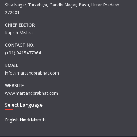
Shiv Nagar, Turkahiya, Gandhi Nagar, Basti, Uttar Pradesh-
272001
CHIEF EDITOR
Kapish Mishra
CONTACT NO.
(+91) 9415477964
EMAIL
info@martandprabhat.com
WEBSITE
www.martandprabhat.com
Select Language
English
Hindi
Marathi