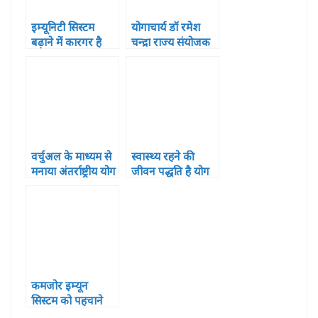
इम्यूनिटी सिस्टम
योगाचार्य डॉ रमेश
बढ़ाने में कारगर है
चन्द्रा राज्य संयोजक
योग
व प्रोफेसर डा. नवीन
सिंह सह राज्य
संयोजक नियुक्त
वर्चुअल के माध्यम से
स्वास्थ्य रहने की
मनाया अंतर्राष्ट्रीय योग
जीवन पद्धति है योग
दिवस
– सुभाष चन्द्र आर्य
कमजोर इम्यून
सिस्टम को पहचाने
और बढ़ाएं एक्यूप्रेशर