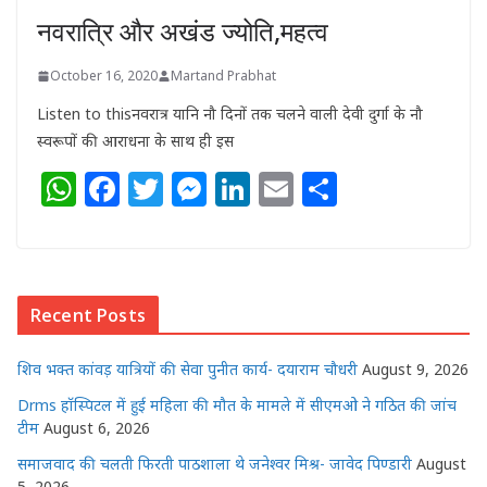
नवरात्रि और अखंड ज्योति,महत्व
October 16, 2020
Martand Prabhat
Listen to thisनवरात्र यानि नौ दिनों तक चलने वाली देवी दुर्गा के नौ
स्वरूपों की आराधना के साथ ही इस
W
F
T
M
Li
E
S
h
a
w
e
n
m
h
at
c
itt
ss
k
ai
ar
s
e
e
e
e
l
e
Recent Posts
A
b
r
n
dI
p
o
g
n
शिव भक्त कांवड़ यात्रियों की सेवा पुनीत कार्य- दयाराम चौधरी
August 9, 2026
p
o
e
Drms हॉस्पिटल में हुई महिला की मौत के मामले में सीएमओ ने गठित की जांच
k
r
टीम
August 6, 2026
समाजवाद की चलती फिरती पाठशाला थे जनेश्वर मिश्र- जावेद पिण्डारी
August
5, 2026