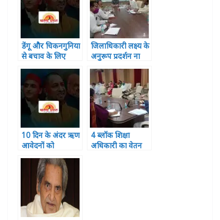
डेंगू और चिकनगुनिया
जिलाधिकारी लक्ष्य के
से बचाव के लिए
अनुरूप प्रदर्शन ना
स्वछता अभियान
करने से नाराज़
चलाने का दिया गया
निर्देश
10 दिन के अंदर ऋण
4 ब्लॉक शिक्षा
आवेदनों को
अधिकारी का वेतन
निस्तारित करे बैंक –
रुका ,2 पर विभागीय
सीडीओ
कार्यवाही