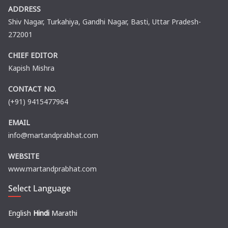
ADDRESS
Shiv Nagar, Turkahiya, Gandhi Nagar, Basti, Uttar Pradesh-
272001
CHIEF EDITOR
Kapish Mishra
CONTACT NO.
(+91) 9415477964
EMAIL
info@martandprabhat.com
WEBSITE
www.martandprabhat.com
Select Language
English
Hindi
Marathi