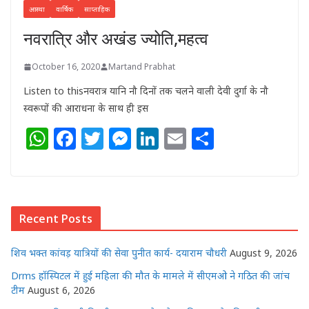
आस्था
वार्षिक
साप्ताहिक
नवरात्रि और अखंड ज्योति,महत्व
October 16, 2020
Martand Prabhat
Listen to thisनवरात्र यानि नौ दिनों तक चलने वाली देवी दुर्गा के नौ
स्वरूपों की आराधना के साथ ही इस
W
F
T
M
Li
E
S
h
a
w
e
n
m
h
at
c
itt
ss
k
ai
ar
s
e
e
e
e
l
e
Recent Posts
A
b
r
n
dI
p
o
g
n
शिव भक्त कांवड़ यात्रियों की सेवा पुनीत कार्य- दयाराम चौधरी
August 9, 2026
p
o
e
Drms हॉस्पिटल में हुई महिला की मौत के मामले में सीएमओ ने गठित की जांच
k
r
टीम
August 6, 2026