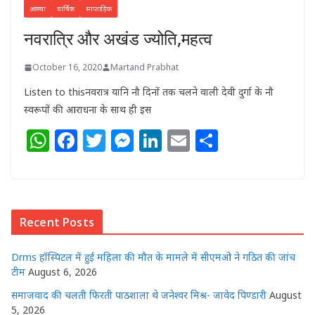
आस्था
वार्षिक
साप्ताहिक
नवरात्रि और अखंड ज्योति,महत्व
October 16, 2020
Martand Prabhat
Listen to thisनवरात्र यानि नौ दिनों तक चलने वाली देवी दुर्गा के नौ
स्वरूपों की आराधना के साथ ही इस
W
F
T
M
Li
E
S
h
a
w
e
n
m
h
at
c
itt
ss
k
ai
ar
s
e
e
e
e
l
e
Recent Posts
A
b
r
n
dI
p
o
g
n
Drms हॉस्पिटल में हुई महिला की मौत के मामले में सीएमओ ने गठित की जांच
p
o
e
टीम
August 6, 2026
k
r
समाजवाद की चलती फिरती पाठशाला थे जनेश्वर मिश्र- जावेद पिण्डारी
August
5, 2026