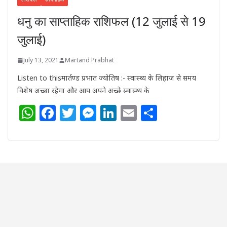
धनु का साप्ताहिक राशिफल (12 जुलाई से 19
जुलाई)
July 13, 2021
Martand Prabhat
Listen to thisमार्तण्ड प्रभात ज्योतिष :- स्वास्थ्य के लिहाज से समय
विशेष अच्छा रहेगा और आप अपने अच्छे स्वास्थ्य के
W
F
T
M
Li
E
S
h
a
w
e
n
m
h
at
c
itt
ss
k
ai
ar
s
e
e
e
e
l
e
A
b
r
n
dI
p
o
g
n
p
o
e
k
r