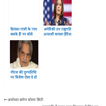
सीडीओ
प्रियंका गांधी के ‘राम
अमेरिकी उप राष्ट्रपति
सबके हैं’ पर बोले
प्रत्याशी कमला हैरिश
योगी- ये सद्बुद्धि पहले
का इंडियन कनेक्शन
क्यों नहीं आई
नीरज की पुण्यतिथि
पर विशेषः ऐसा दे दो
दर्द मुझे तुम मेरा गीत
दिया बन जाए
अयोध्या बनेगा सोलर सिटी