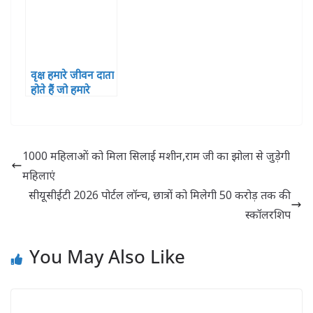
नगरपालिका बस्ती के
किया आव्हान
संयुक्त तत्वावधान में
आयोजित कुआनों
संरक्षण अभियान
वृक्ष हमारे जीवन दाता
होते हैं जो हमारे
पर्यावरण को संतुलित
रखने का कार्य करते
हैं–जिलाधिकारी
1000 महिलाओं को मिला सिलाई मशीन,राम जी का झोला से जुड़ेगी
महिलाएं
सीयूसीईटी 2026 पोर्टल लॉन्च, छात्रों को मिलेगी 50 करोड़ तक की
स्कॉलरशिप
You May Also Like