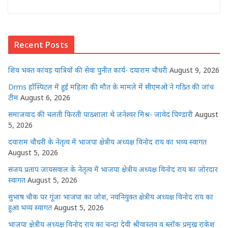
h
a
w
e
n
m
h
at
c
itt
ss
k
ai
ar
s
e
e
e
e
l
e
Recent Posts
A
b
r
n
dI
p
o
g
n
शिव भक्त कांवड़ यात्रियों की सेवा पुनीत कार्य- दयाराम चौधरी
August 9, 2026
p
o
e
Drms हॉस्पिटल में हुई महिला की मौत के मामले में सीएमओ ने गठित की जांच
k
r
टीम
August 6, 2026
समाजवाद की चलती फिरती पाठशाला थे जनेश्वर मिश्र- जावेद पिण्डारी
August
5, 2026
दयाराम चौधरी के नेतृत्व में भाजपा क्षेत्रीय अध्यक्ष विनोद राय का भव्य स्वागत
August 5, 2026
संजय प्रताप जायसवाल के नेतृत्व में भाजपा क्षेत्रीय अध्यक्ष विनोद राय का जोरदार
स्वागत
August 5, 2026
सुभाष चौक पर गूंजा भाजपा का जोश, नवनियुक्त क्षेत्रीय अध्यक्ष विनोद राय का
हुआ भव्य स्वागत
August 5, 2026
भाजपा क्षेत्रीय अध्यक्ष विनोद राय का चन्दा देवी श्रीवास्तव व ब्लॉक प्रमुख राकेश