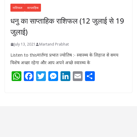
राशिफल
साप्ताहिक
धनु का साप्ताहिक राशिफल (12 जुलाई से 19
जुलाई)
July 13, 2021
Martand Prabhat
Listen to thisमार्तण्ड प्रभात ज्योतिष :- स्वास्थ्य के लिहाज से समय
विशेष अच्छा रहेगा और आप अपने अच्छे स्वास्थ्य के
W
F
T
M
Li
E
S
h
a
w
e
n
m
h
at
c
itt
ss
k
ai
ar
s
e
e
e
e
l
e
A
b
r
n
dI
p
o
g
n
p
o
e