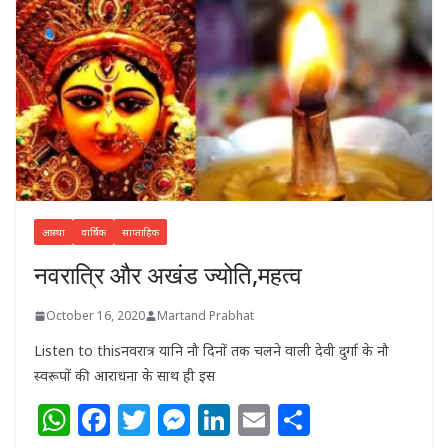
आस्था
वार्षिक
साप्ताहिक
नवरात्रि और अखंड ज्योति,महत्व
October 16, 2020
Martand Prabhat
Listen to thisनवरात्र यानि नौ दिनों तक चलने वाली देवी दुर्गा के नौ
स्वरूपों की आराधना के साथ ही इस
W
F
T
M
Li
E
S