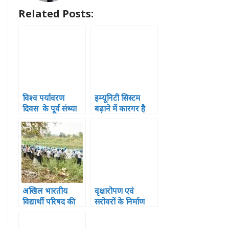
p
o
e
Related Posts:
k
r
विश्व पर्यावरण
इम्यूनिटी सिस्टम
दिवस के पूर्व संध्या
बढ़ाने में कारगर है
पर प्रकृति के संरक्षण
योग
का लिया संकल्प, बांटे
पौधे
अखिल भारतीय
वृक्षारोपण एवं
विद्यार्थी परिषद की
सरोवरों के निर्माण
गतिविधि विकासार्थ
और संरक्षण का
विद्यार्थी (SFD) तथा
सांसद हरीश द्विवेदी ने