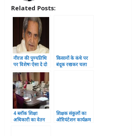
p
o
e
Related Posts:
k
r
नीरज की पुण्यतिथि
किसानों के कंधे पर
पर विशेषः ऐसा दे दो
बंदूक रखकर चला
दर्द मुझे तुम मेरा गीत
रहा विपक्ष,किसानों
दिया बन जाए
का कोई अहित नहीं –
योगी
4 ब्लॉक शिक्षा
शिक्षक संकुलों का
अधिकारी का वेतन
ओरियंटेशन कार्यक्रम
रुका ,2 पर विभागीय
हुआ सपन्न, शामिल
कार्यवाही
हुए 121 प्रतिभागी