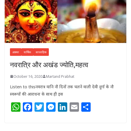
आस्था
वार्षिक
साप्ताहिक
नवरात्रि और अखंड ज्योति,महत्व
October 16, 2020
Martand Prabhat
Listen to thisनवरात्र यानि नौ दिनों तक चलने वाली देवी दुर्गा के नौ
स्वरूपों की आराधना के साथ ही इस
W
F
T
M
Li
E
S
h
a
w
e
n
m
h
at
c
itt
ss
k
ai
ar