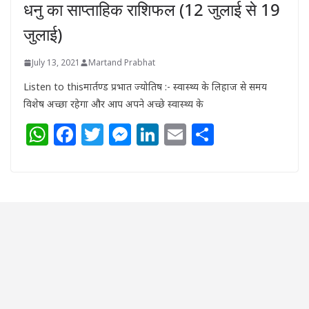
धनु का साप्ताहिक राशिफल (12 जुलाई से 19
जुलाई)
July 13, 2021
Martand Prabhat
Listen to thisमार्तण्ड प्रभात ज्योतिष :- स्वास्थ्य के लिहाज से समय
विशेष अच्छा रहेगा और आप अपने अच्छे स्वास्थ्य के
W
F
T
M
Li
E
S
h
a
w
e
n
m
h
at
c
itt
ss
k
ai
ar
s
e
e
e
e
l
e
A
b
r
n
dI
p
o
g
n
p
o
e
k
r