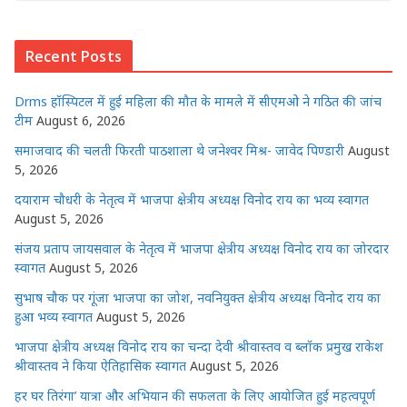
at
c
itt
ss
k
ai
ar
s
e
e
e
e
l
e
Recent Posts
A
b
r
n
dI
p
o
g
n
Drms हॉस्पिटल में हुई महिला की मौत के मामले में सीएमओ ने गठित की जांच
p
o
e
टीम
August 6, 2026
k
r
समाजवाद की चलती फिरती पाठशाला थे जनेश्वर मिश्र- जावेद पिण्डारी
August
5, 2026
दयाराम चौधरी के नेतृत्व में भाजपा क्षेत्रीय अध्यक्ष विनोद राय का भव्य स्वागत
August 5, 2026
संजय प्रताप जायसवाल के नेतृत्व में भाजपा क्षेत्रीय अध्यक्ष विनोद राय का जोरदार
स्वागत
August 5, 2026
सुभाष चौक पर गूंजा भाजपा का जोश, नवनियुक्त क्षेत्रीय अध्यक्ष विनोद राय का
हुआ भव्य स्वागत
August 5, 2026
भाजपा क्षेत्रीय अध्यक्ष विनोद राय का चन्दा देवी श्रीवास्तव व ब्लॉक प्रमुख राकेश
श्रीवास्तव ने किया ऐतिहासिक स्वागत
August 5, 2026
हर घर तिरंगा’ यात्रा और अभियान की सफलता के लिए आयोजित हुई महत्वपूर्ण