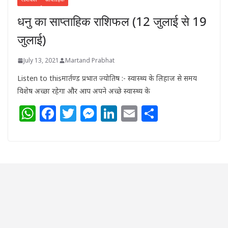
धनु का साप्ताहिक राशिफल (12 जुलाई से 19
जुलाई)
July 13, 2021
Martand Prabhat
Listen to thisमार्तण्ड प्रभात ज्योतिष :- स्वास्थ्य के लिहाज से समय
विशेष अच्छा रहेगा और आप अपने अच्छे स्वास्थ्य के
W
F
T
M
Li
E
S
h
a
w
e
n
m
h
at
c
itt
ss
k
ai
ar
s
e
e
e
e
l
e
A
b
r
n
dI
p
o
g
n
p
o
e
k
r