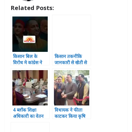
p
o
e
Related Posts:
k
r
किसान बिल के
किसान तकनीकि
विरोध मे कांग्रेस ने
जानकारी से खेती से
साऊघाट किया
बढ़ा सकते है आमदनी
कार्यक्रम
4 ब्लॉक शिक्षा
विधायक ने फीता
अधिकारी का वेतन
काटकर किया कृषि
रुका ,2 पर विभागीय
मेले का उद्घाटन
कार्यवाही