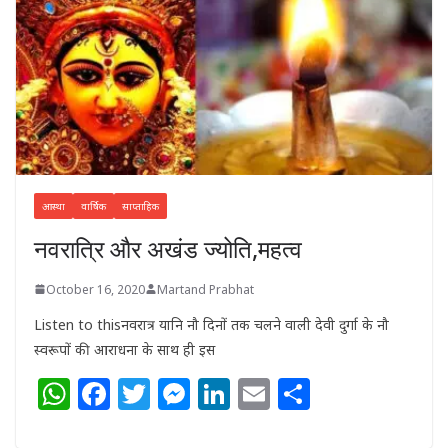
आस्था
वार्षिक
साप्ताहिक
नवरात्रि और अखंड ज्योति,महत्व
October 16, 2020
Martand Prabhat
Listen to thisनवरात्र यानि नौ दिनों तक चलने वाली देवी दुर्गा के नौ
स्वरूपों की आराधना के साथ ही इस
W
F
T
M
Li
E
S
h
a
w
e
n
m
h