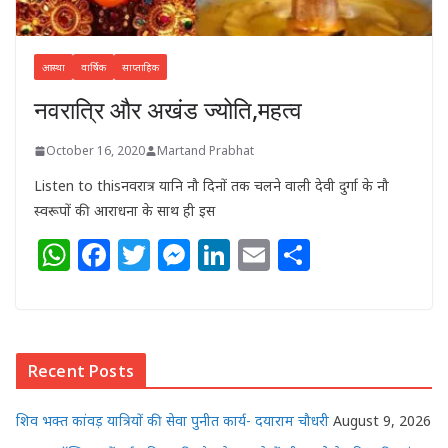
आस्था
वार्षिक
साप्ताहिक
नवरात्रि और अखंड ज्योति,महत्व
October 16, 2020
Martand Prabhat
Listen to thisनवरात्र यानि नौ दिनों तक चलने वाली देवी दुर्गा के नौ
स्वरूपों की आराधना के साथ ही इस
W
F
T
M
Li
E
S
h
a
w
e
n
m
h
at
c
itt
ss
k
ai
ar
s
e
e
e
e
l
e
Recent Posts
A
b
r
n
dI
p
o
g
n
शिव भक्त कांवड़ यात्रियों की सेवा पुनीत कार्य- दयाराम चौधरी
August 9, 2026
p
o
e