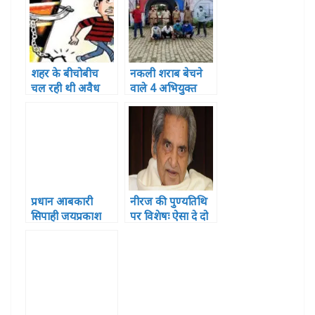
शहर के बीचोबीच
नकली शराब बेचने
चल रही थी अवैध
वाले 4 अभियुक्त
शराब की फैक्ट्री
गिरफ्तार
पुलिस को भनक नहीं
प्रधान आबकारी
नीरज की पुण्यतिथि
सिपाही जयप्रकाश
पर विशेषः ऐसा दे दो
तिवारी हुए सेवानिवृत्त
दर्द मुझे तुम मेरा गीत
फूल माला पहनाकर
दिया बन जाए
दी गई विदाई