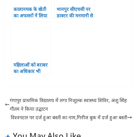
कालानमक के खेती
भानपुर सीएचसी पर
का अफसरों नें लिया
डाक्टर की मनमानी से
जायजा
परेशान है क्षेत्र की
जनता, सरकार की
प्राथमिकता हाशिये
पर
महिलाओं को बराबर
का अधिकार भी
मिलना जरूरी: वीना
सिंह
गंगापुर प्राथमिक विद्यालय में लगा निःशुल्क स्वास्थ्य शिविर, अंशु सिंह
गौतम ने किया उद्घाटन
विश्वपटल पर दर्ज हुआ बस्ती का नाम,गिनीज बुक में दर्ज हुआ बस्ती
You May Also Like