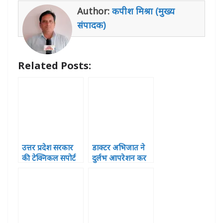
s
e
e
e
e
l
e
Author:
कपीश मिश्रा (मुख्य
A
b
r
n
dI
संपादक)
p
o
g
n
p
o
e
Related Posts:
k
r
उत्तर प्रदेश सरकार
डाक्टर अभिजात ने
की टेक्निकल सपोर्ट
दुर्लभ आपरेशन कर
यूनिट की टीम नें
बंचाई मरीज की जांन
उपनिदेशक कृषि व
केवीके के वैज्ञानिको
से कृषि संभवनाओं
पर की चर्च