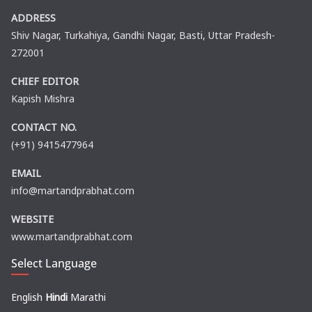
ADDRESS
Shiv Nagar, Turkahiya, Gandhi Nagar, Basti, Uttar Pradesh-
272001
CHIEF EDITOR
Kapish Mishra
CONTACT NO.
(+91) 9415477964
EMAIL
info@martandprabhat.com
WEBSITE
www.martandprabhat.com
Select Language
English
Hindi
Marathi