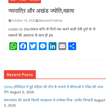
नवरात्रि और अखंड ज्योति,महत्व
October 16, 2020
Martand Prabhat
Listen to thisनवरात्र यानि नौ दिनों तक चलने वाली देवी दुर्गा के नौ
स्वरूपों की आराधना के साथ ही इस
W
F
T
M
Li
E
S
h
a
w
e
n
m
h
at
c
itt
ss
k
ai
ar
s
e
e
e
e
l
e
Recent Posts
A
b
r
n
dI
p
o
g
n
Drms हॉस्पिटल में हुई महिला की मौत के मामले में सीएमओ ने गठित की जांच
p
o
e
टीम
August 6, 2026
k
r
समाजवाद की चलती फिरती पाठशाला थे जनेश्वर मिश्र- जावेद पिण्डारी
August
5, 2026