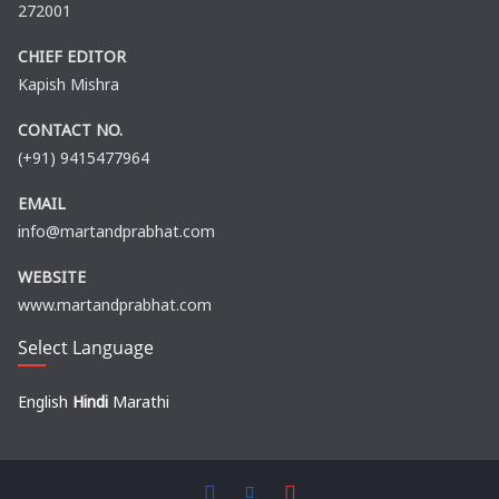
272001
CHIEF EDITOR
Kapish Mishra
CONTACT NO.
(+91) 9415477964
EMAIL
info@martandprabhat.com
WEBSITE
www.martandprabhat.com
Select Language
English
Hindi
Marathi