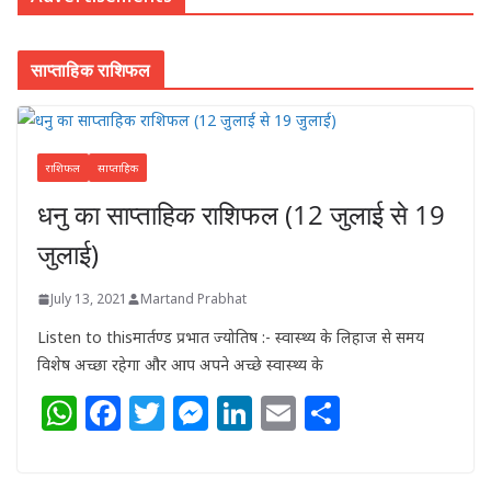
साप्ताहिक राशिफल
राशिफल
साप्ताहिक
धनु का साप्ताहिक राशिफल (12 जुलाई से 19
जुलाई)
July 13, 2021
Martand Prabhat
Listen to thisमार्तण्ड प्रभात ज्योतिष :- स्वास्थ्य के लिहाज से समय
विशेष अच्छा रहेगा और आप अपने अच्छे स्वास्थ्य के
W
F
T
M
Li
E
S
h
a
w
e
n
m
h
at
c
itt
ss
k
ai
ar