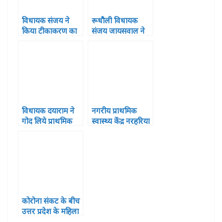
विधायक संजय ने
रूधौली विधायक
किया टीकाकरण का
संजय जायसवाल ने
उद्घाटन विधायक
किया सामुदायिक
निधि से रुधौली,
स्वास्थ्य केन्द्र का
भानपुर, सल्टौआ में
उद्घाटन
लगेगा मेडिकल
उपकरण
विधायक दयाराम ने
नगरीय प्राथमिक
गोद लिये प्राथमिक
स्वास्थ्य केंद्र नरहरिया
स्वास्थ्य केन्द्र
में मौजूद स्वास्थ्य
ओडवारा, वाल्टरगंज
सुविधाओं की स्टेट
का किया सघन
टीम ने सराहना की
निरीक्षण
कोरोना संकट के बीच
उत्तर प्रदेश के महिला
आयोग की सदस्य