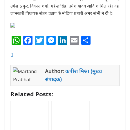
उमेश ठाकुर, विकास शर्मा, महेन्द्र सिंह, उमेश यादव आदि शामिल रहे। यह
जानकारी विधायक संजय प्रताप के मीडिया प्रभारी अमर सोनी ने दी है।
W
F
T
M
Li
E
S
h
a
w
e
n
m
h
at
c
itt
ss
k
ai
ar
s
e
e
e
e
l
e
Author:
कपीश मिश्रा (मुख्य
A
b
r
n
dI
संपादक)
p
o
g
n
p
o
e
Related Posts:
k
r