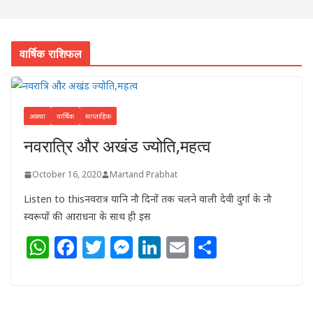
वार्षिक राशिफल
आस्था
वार्षिक
साप्ताहिक
नवरात्रि और अखंड ज्योति,महत्व
October 16, 2020
Martand Prabhat
Listen to thisनवरात्र यानि नौ दिनों तक चलने वाली देवी दुर्गा के नौ
स्वरूपों की आराधना के साथ ही इस
W
F
T
M
Li
E
S
h
a
w
e
n
m
h
at
c
itt
ss
k
ai
ar