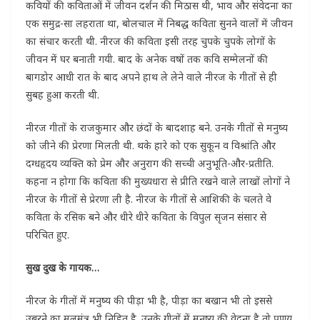
कवियों की कविताओं में जीवन दर्शन की मिठास थी, भाव और संवेदना का
एक समुद्र-सा लहराता था, बोलचाल में निबद्ध कविता सुनने वालों में जीवन
का संचार करती थी. नीरज की कविता इसी तरह चुपके चुपके लोगों के
जीवन में घर बनाती गयी. बाद के अनेक वषों तक कवि सम्मेलनों की
बागडोर आधी रात के बाद अपने हाथ ले लेने वाले नीरज के गीतों से ही
सुबह हुआ करती थी.
नीरज गीतों के राजकुमार और छंदों के बादशाह बने. उनके गीतों से मनुष्य
को जीने की प्रेरणा मिलती थी. थके हारे को एक सुकून व विश्रांति और
दग्धहृदय व्यक्ति को प्रेम और अनुराग की सच्ची अनुभूति-और-प्रतीति.
कहना न होगा कि कविता की मुख्यधारा से प्रीति रखने वाले लाखों लोगों ने
नीरज के गीतों से प्रेरणा ली है. नीरज के गीतों से आशिकी के चलते वे
कविता के रसिक बने और धीरे धीरे कविता के विपुल सृजन संसार से
परिचित हुए.
सुख दुख के गायक…
नीरज के गीतों में मनुष्य की पीड़ा भी है, पीड़ा का बखान भी तो इससे
उबरने का मूलमंत्र भी निहित है. उनके गीतों में मनुष्य की वेदना है तो प्रणय