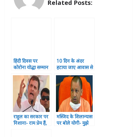
p
o
g
n
Related Posts:
p
o
e
k
r
हिंदी दिवस पर
10 दिन के अंदर
कोरोना योद्धा सम्मान
हटाया जाए आवास से
से सम्मानित हुए
अपात्रों का नाम
पत्रकार
राहुल का सरकार पर
मस्जिद के शिलान्यास
निशाना- राम प्रेम हैं,
पर बोले योगी- मुझे
कभी घृणा में प्रकट
कोई बुलाएगा नहीं
नहीं हो सकते
और मैं जाऊंगा नहीं