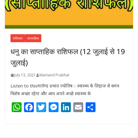
राशिफल
साप्ताहिक
धनु का साप्ताहिक राशिफल (12 जुलाई से 19
जुलाई)
July 13, 2021
Martand Prabhat
Listen to thisमार्तण्ड प्रभात ज्योतिष :- स्वास्थ्य के लिहाज से समय
विशेष अच्छा रहेगा और आप अपने अच्छे स्वास्थ्य के
W
F
T
M
Li
E
S
h
a
w
e
n
m
h
at
c
itt
ss
k
ai
ar
s
e
e
e
e
l
e