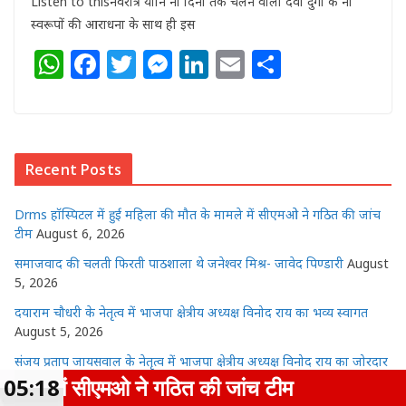
Listen to thisनवरात्र यानि नौ दिनों तक चलने वाली देवी दुर्गा के नौ
स्वरूपों की आराधना के साथ ही इस
W
F
T
M
Li
E
S
h
a
w
e
n
m
h
at
c
itt
ss
k
ai
ar
s
e
e
e
e
l
e
Recent Posts
A
b
r
n
dI
p
o
g
n
Drms हॉस्पिटल में हुई महिला की मौत के मामले में सीएमओ ने गठित की जांच
p
o
e
टीम
August 6, 2026
k
r
समाजवाद की चलती फिरती पाठशाला थे जनेश्वर मिश्र- जावेद पिण्डारी
August
5, 2026
दयाराम चौधरी के नेतृत्व में भाजपा क्षेत्रीय अध्यक्ष विनोद राय का भव्य स्वागत
August 5, 2026
संजय प्रताप जायसवाल के नेतृत्व में भाजपा क्षेत्रीय अध्यक्ष विनोद राय का जोरदार
स्वागत
August 5, 2026
 गठित की जांच टीम
05:18
समाजवाद की चलती फ