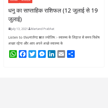
धनु का साप्ताहिक राशिफल (12 जुलाई से 19
जुलाई)
July 13, 2021
Martand Prabhat
Listen to thisमार्तण्ड प्रभात ज्योतिष :- स्वास्थ्य के लिहाज से समय विशेष
अच्छा रहेगा और आप अपने अच्छे स्वास्थ्य के
W
F
T
M
Li
E
S
h
a
w
e
n
m
h
at
c
itt
ss
k
ai
ar
s
e
e
e
e
l
e
A
b
r
n
dI
p
o
g
n
p
o
e
k
r