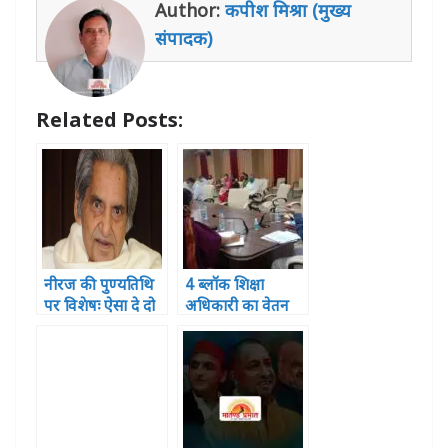
s
e
e
e
e
l
e
Author:
कपीश मिश्रा (मुख्य
A
b
r
n
dI
संपादक)
p
o
g
n
p
o
e
Related Posts:
k
r
नीरज की पुण्यतिथि
4 ब्लॉक शिक्षा
पर विशेषः ऐसा दे दो
अधिकारी का वेतन
दर्द मुझे तुम मेरा गीत
रुका ,2 पर विभागीय
दिया बन जाए
कार्यवाही