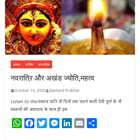
आस्था
वार्षिक
साप्ताहिक
नवरात्रि और अखंड ज्योति,महत्व
October 16, 2020
Martand Prabhat
Listen to thisनवरात्र यानि नौ दिनों तक चलने वाली देवी दुर्गा के नौ
स्वरूपों की आराधना के साथ ही इस
W
F
T
M
Li
E
S
h
a
w
e
n
m
h