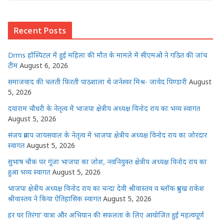
at
c
itt
ss
k
ai
ar
s
e
e
e
e
l
e
Recent Posts
A
b
r
n
dI
p
o
g
n
Drms हॉस्पिटल में हुई महिला की मौत के मामले में सीएमओ ने गठित की जांच
p
o
e
टीम
August 6, 2026
k
r
समाजवाद की चलती फिरती पाठशाला थे जनेश्वर मिश्र- जावेद पिण्डारी
August
5, 2026
दयाराम चौधरी के नेतृत्व में भाजपा क्षेत्रीय अध्यक्ष विनोद राय का भव्य स्वागत
August 5, 2026
संजय प्रताप जायसवाल के नेतृत्व में भाजपा क्षेत्रीय अध्यक्ष विनोद राय का जोरदार
स्वागत
August 5, 2026
सुभाष चौक पर गूंजा भाजपा का जोश, नवनियुक्त क्षेत्रीय अध्यक्ष विनोद राय का
हुआ भव्य स्वागत
August 5, 2026
भाजपा क्षेत्रीय अध्यक्ष विनोद राय का चन्दा देवी श्रीवास्तव व ब्लॉक प्रमुख राकेश
श्रीवास्तव ने किया ऐतिहासिक स्वागत
August 5, 2026
हर घर तिरंगा’ यात्रा और अभियान की सफलता के लिए आयोजित हुई महत्वपूर्ण