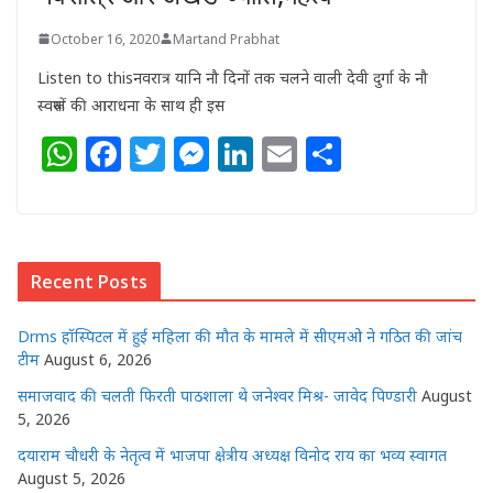
October 16, 2020
Martand Prabhat
Listen to thisनवरात्र यानि नौ दिनों तक चलने वाली देवी दुर्गा के नौ
स्वरूपों की आराधना के साथ ही इस
W
F
T
M
Li
E
S
h
a
w
e
n
m
h
at
c
itt
ss
k
ai
ar
s
e
e
e
e
l
e
Recent Posts
A
b
r
n
dI
p
o
g
n
Drms हॉस्पिटल में हुई महिला की मौत के मामले में सीएमओ ने गठित की जांच
p
o
e
टीम
August 6, 2026
k
r
समाजवाद की चलती फिरती पाठशाला थे जनेश्वर मिश्र- जावेद पिण्डारी
August
5, 2026
दयाराम चौधरी के नेतृत्व में भाजपा क्षेत्रीय अध्यक्ष विनोद राय का भव्य स्वागत
August 5, 2026