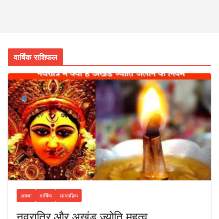
वार्षिक राशिफल
आस्था
वार्षिक
साप्ताहिक
नवरात्रि और अखंड ज्योति,महत्व