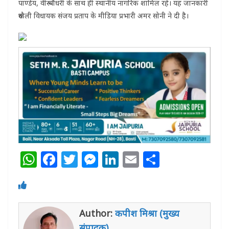
पाण्डेय, वीरू चौधरी के साथ ही स्थानीय नागरिक शामिल रहे। यह जानकारी
रूधौली विधायक संजय प्रताप के मीडिया प्रभारी अमर सोनी ने दी है।
W
F
T
M
Li
E
S
h
a
w
e
n
m
h
at
c
itt
ss
k
ai
ar
s
e
e
e
e
l
e
Author:
कपीश मिश्रा (मुख्य
A
b
r
n
dI
संपादक)