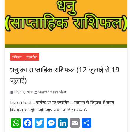
राशिफल
साप्ताहिक
धनु का साप्ताहिक राशिफल (12 जुलाई से 19
जुलाई)
July 13, 2021
Martand Prabhat
Listen to thisमार्तण्ड प्रभात ज्योतिष :- स्वास्थ्य के लिहाज से समय
विशेष अच्छा रहेगा और आप अपने अच्छे स्वास्थ्य के
W
F
T
M
Li
E
S