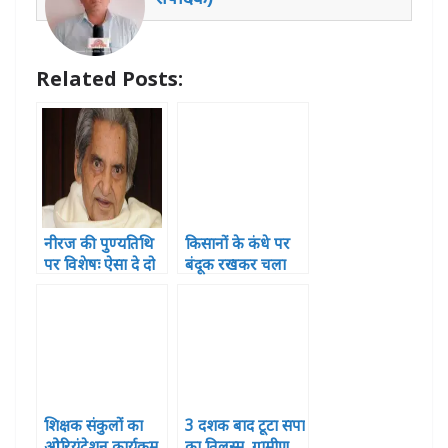
p
o
g
n
p
o
e
Related Posts:
k
r
नीरज की पुण्यतिथि
किसानों के कंधे पर
पर विशेषः ऐसा दे दो
बंदूक रखकर चला
दर्द मुझे तुम मेरा गीत
रहा विपक्ष,किसानों
दिया बन जाए
का कोई अहित नहीं –
योगी
शिक्षक संकुलों का
3 दशक बाद टूटा सपा
ओरियंटेशन कार्यक्रम
का तिलस्म ,ग्रामीण