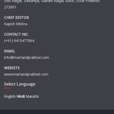
Shiv Nagar, Turkahiya, Gandhi Nagar, Basti, Uttar Pradesh-
272001
CHIEF EDITOR
Kapish Mishra
CONTACT NO.
(+91) 9415477964
EMAIL
info@martandprabhat.com
WEBSITE
www.martandprabhat.com
Select Language
English
Hindi
Marathi