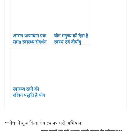
आसन प्राणायाम एक
योग मनुष्य को देता है
समग्र स्वास्थ्य संवर्धन
स्वस्थ एवं दीर्घायु
प्रक्रिया – डॉ शची
जीवन- सांसद हरीश
श्रीवास्तव
द्विवेदी
स्वास्थ्य रहने की
जीवन पद्धति है योग
– सुभाष चन्द्र आर्य
मेधा ने शुरू किया संकल्प पत्र भरो अभियान