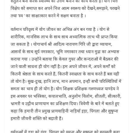
संतुलन बना करके स्वास्थ्य को उत्तम बनाने का कार्य करता है। योग चित्त
विक्षेप को समाप्त कर अपने निज आत्म स्वरूप को देखने,समझने, परखने
तथा ‘स्व ‘ का साक्षात्कार करने मे सक्षम बनाता है ।
वर्तमान परिदृश्य में योग जीवन का अभिन्न अंग बन गया है । योग से
शारीरिक, मानसिक लाभ के साथ साथ अध्यात्मिक लाभ भी प्राप्त किया
जा सकता है । योगाचार्य श्री आदित्य नारायण गिरि जी द्वारा व्यायाम,
आसनों के साथ सूर्य नमस्कार, भूमि नमस्कार तथा ध्यान मुद्रा का अभ्यास
कराया गया । उन्होंने बताया कि केवल गुफा और कन्दराओं में बैठकर की
जाने वाली साधना ही योग नहीं है। हम अपने जीवन में, अपने कर्मों को
कितनी श्रेष्ठता के साथ करते हैं, कितनी स्वच्छता के साथ करते हैं बस यही
तो योग है। सुख-दुःख, हानि लाभ, मान अपमान, इन्ही सभी परिस्थितियों में
समता का भाव ही तो योग है। योग शिक्षक प्रशिक्षक गरुणध्वज पाण्डेय ने
इस अवसर पर भस्त्रिका, कपालभाति, अनुलोम विलोम, शीतली, सीत्कारी,
भ्रामरी व उद्गीथ प्राणायाम का प्रशिक्षण दिया। त्रिवेणी के बारे में बताते हुए
कहा कि हमारी तीन प्रमुख प्राणवाहिनी नाड़ियाॅ इड़ा, पिंगला और सुषुम्ना
हमारी जीवनी शक्ति को बढ़ाती हैं।
धर्मग्रन्थों में इड़ा को गंगा, पिंगला को यमुना और सुषुम्ना को सरस्वती कहा