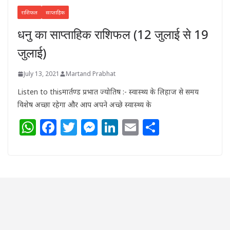
राशिफल
साप्ताहिक
धनु का साप्ताहिक राशिफल (12 जुलाई से 19
जुलाई)
July 13, 2021
Martand Prabhat
Listen to thisमार्तण्ड प्रभात ज्योतिष :- स्वास्थ्य के लिहाज से समय
विशेष अच्छा रहेगा और आप अपने अच्छे स्वास्थ्य के
W
F
T
M
Li
E
S
h
a
w
e
n
m
h
at
c
itt
ss
k
ai
ar
s
e
e
e
e
l
e
A
b
r
n
dI
p
o
g
n
p
o
e