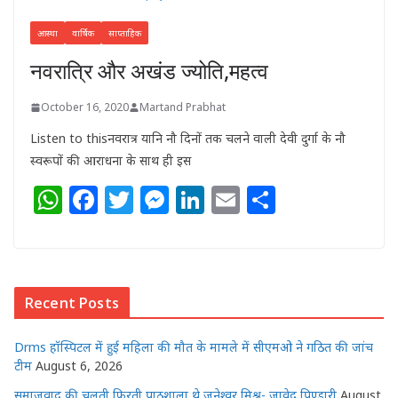
आस्था
वार्षिक
साप्ताहिक
नवरात्रि और अखंड ज्योति,महत्व
October 16, 2020
Martand Prabhat
Listen to thisनवरात्र यानि नौ दिनों तक चलने वाली देवी दुर्गा के नौ
स्वरूपों की आराधना के साथ ही इस
W
F
T
M
Li
E
S
h
a
w
e
n
m
h
at
c
itt
ss
k
ai
ar
s
e
e
e
e
l
e
Recent Posts
A
b
r
n
dI
p
o
g
n
Drms हॉस्पिटल में हुई महिला की मौत के मामले में सीएमओ ने गठित की जांच
p
o
e
टीम
August 6, 2026
समाजवाद की चलती फिरती पाठशाला थे जनेश्वर मिश्र- जावेद पिण्डारी
August