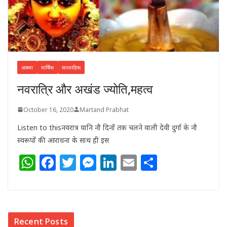
आस्था
वार्षिक
साप्ताहिक
नवरात्रि और अखंड ज्योति,महत्व
October 16, 2020
Martand Prabhat
Listen to thisनवरात्र यानि नौ दिनों तक चलने वाली देवी दुर्गा के नौ
स्वरूपों की आराधना के साथ ही इस
W
F
T
M
Li
E
S
h
a
w
e
n
m
h
at
c
itt
ss
k
ai
ar
s
e
e
e
e
l
e
Recent Posts