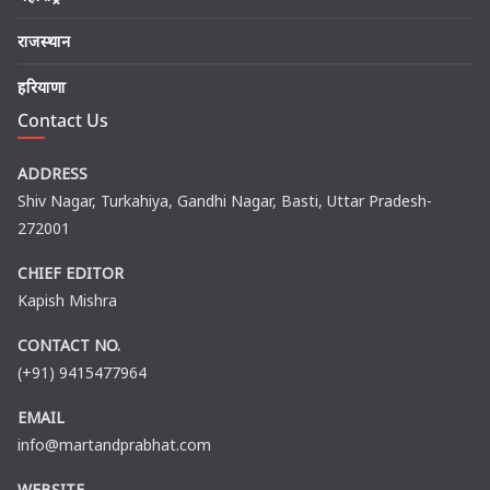
राजस्थान
हरियाणा
Contact Us
ADDRESS
Shiv Nagar, Turkahiya, Gandhi Nagar, Basti, Uttar Pradesh-
272001
CHIEF EDITOR
Kapish Mishra
CONTACT NO.
(+91) 9415477964
EMAIL
info@martandprabhat.com
WEBSITE