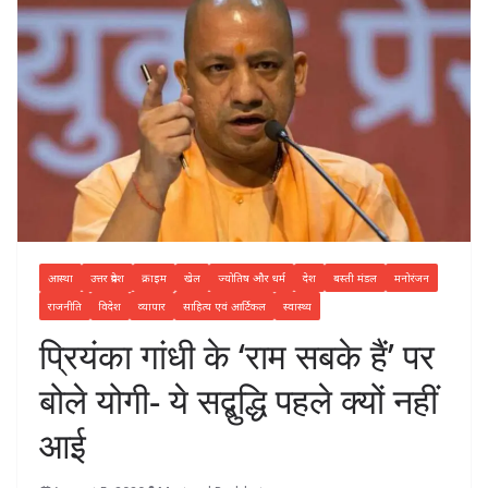
आस्था
उत्तर प्रदेश
क्राइम
खेल
ज्योतिष और धर्म
देश
बस्ती मंडल
मनोरंजन
राजनीति
विदेश
व्यापार
साहित्य एवं आर्टिकल
स्वास्थ्य
प्रियंका गांधी के ‘राम सबके हैं’ पर
बोले योगी- ये सद्बुद्धि पहले क्यों नहीं
आई