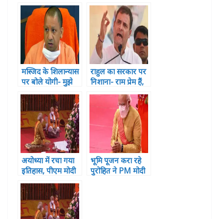
k
r
मस्जिद के शिलान्यास
राहुल का सरकार पर
पर बोले योगी- मुझे
निशाना- राम प्रेम हैं,
कोई बुलाएगा नहीं
कभी घृणा में प्रकट
और मैं जाऊंगा नहीं
नहीं हो सकते
अयोध्या में रचा गया
भूमि पूजन करा रहे
इतिहास, पीएम मोदी
पुरोहित ने PM मोदी
ने रखी राम मंदिर की
से पूजन संकल्प की
आधारशिला
दक्षिणा में क्या मांगा?