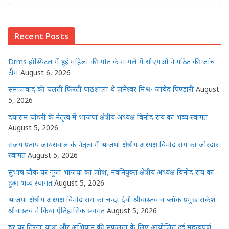
at
c
itt
ss
k
ai
ar
s
e
e
e
e
l
e
Recent Posts
A
b
r
n
dI
p
o
g
n
Drms हॉस्पिटल में हुई महिला की मौत के मामले में सीएमओ ने गठित की जांच
p
o
e
टीम
August 6, 2026
k
r
समाजवाद की चलती फिरती पाठशाला थे जनेश्वर मिश्र- जावेद पिण्डारी
August
5, 2026
दयाराम चौधरी के नेतृत्व में भाजपा क्षेत्रीय अध्यक्ष विनोद राय का भव्य स्वागत
August 5, 2026
संजय प्रताप जायसवाल के नेतृत्व में भाजपा क्षेत्रीय अध्यक्ष विनोद राय का जोरदार
स्वागत
August 5, 2026
सुभाष चौक पर गूंजा भाजपा का जोश, नवनियुक्त क्षेत्रीय अध्यक्ष विनोद राय का
हुआ भव्य स्वागत
August 5, 2026
भाजपा क्षेत्रीय अध्यक्ष विनोद राय का चन्दा देवी श्रीवास्तव व ब्लॉक प्रमुख राकेश
श्रीवास्तव ने किया ऐतिहासिक स्वागत
August 5, 2026
हर घर तिरंगा’ यात्रा और अभियान की सफलता के लिए आयोजित हुई महत्वपूर्ण