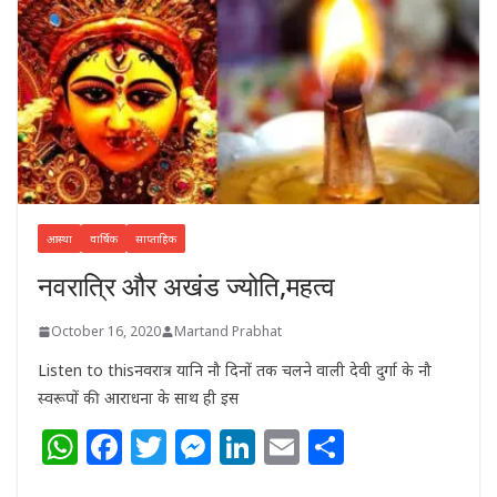
आस्था
वार्षिक
साप्ताहिक
नवरात्रि और अखंड ज्योति,महत्व
October 16, 2020
Martand Prabhat
Listen to thisनवरात्र यानि नौ दिनों तक चलने वाली देवी दुर्गा के नौ
स्वरूपों की आराधना के साथ ही इस
W
F
T
M
Li
E
S
h
a
w
e
n
m
h