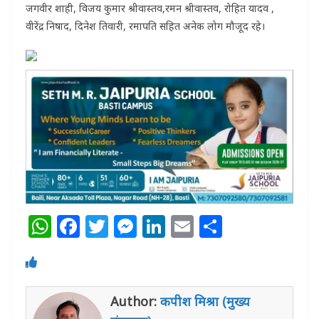
जगवीर शाही, विजय कुमार श्रीवास्तव,रमन श्रीवास्तव, रोहित यादव ,
वीरेंद्र निषाद, दिनेश तिवारी, रमापति सहित अनेक लोग मौजूद रहे।
W
F
T
M
Li
E
S
h
a
w
e
n
m
h
at
c
itt
ss
k
ai
ar
s
e
e
e
e
l
e
Author:
कपीश मिश्रा (मुख्य
A
b
r
n
dI