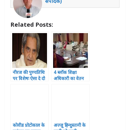
संपादक)
p
o
g
n
p
o
e
Related Posts:
k
r
नीरज की पुण्यतिथि
4 ब्लॉक शिक्षा
पर विशेषः ऐसा दे दो
अधिकारी का वेतन
दर्द मुझे तुम मेरा गीत
रुका ,2 पर विभागीय
दिया बन जाए
कार्यवाही
कोवीड प्रोटोकाल के
अज्जू हिन्दुस्तानी के