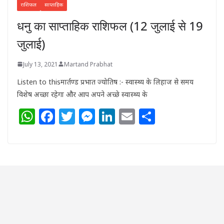
राशिफल
साप्ताहिक
धनु का साप्ताहिक राशिफल (12 जुलाई से 19
जुलाई)
July 13, 2021
Martand Prabhat
Listen to thisमार्तण्ड प्रभात ज्योतिष :- स्वास्थ्य के लिहाज से समय
विशेष अच्छा रहेगा और आप अपने अच्छे स्वास्थ्य के
W
F
T
M
Li
E
S
h
a
w
e
n
m
h
at
c
itt
ss
k
ai
ar
s
e
e
e
e
l
e
A
b
r
n
dI
p
o
g
n
p
o
e