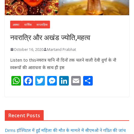
आस्था
वार्षिक
साप्ताहिक
नवरात्रि और अखंड ज्योति,महत्व
October 16, 2020
Martand Prabhat
Listen to thisनवरात्र यानि नौ दिनों तक चलने वाली देवी दुर्गा के नौ
स्वरूपों की आराधना के साथ ही इस
W
F
T
M
Li
E
S
h
a
w
e
n
m
h
at
c
itt
ss
k
ai
ar
s
e
e
e
e
l
e
Recent Posts
A
b
r
n
dI
p
o
g
n
Drms हॉस्पिटल में हुई महिला की मौत के मामले में सीएमओ ने गठित की जांच