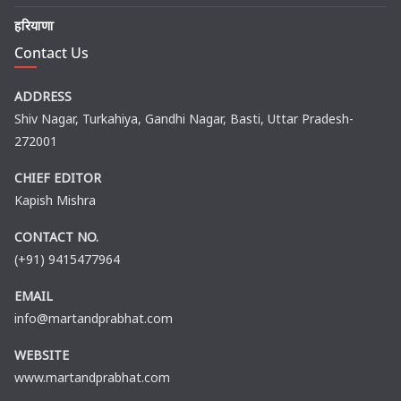
हरियाणा
Contact Us
ADDRESS
Shiv Nagar, Turkahiya, Gandhi Nagar, Basti, Uttar Pradesh-
272001
CHIEF EDITOR
Kapish Mishra
CONTACT NO.
(+91) 9415477964
EMAIL
info@martandprabhat.com
WEBSITE
www.martandprabhat.com