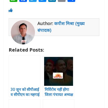
h
a
w
e
n
m
h
at
c
itt
ss
k
ai
ar
s
e
e
e
e
l
e
Author:
कपीश मिश्रा (मुख्य
A
b
r
n
dI
संपादक)
p
o
g
n
p
o
e
Related Posts:
k
r
30 जून को सीपीआई
निर्विरोध नहीं होगा
व सीपीएम का महगाई
जिला पंचायत अध्यक्ष
के विरोध संयुक्त
का चुनाव,6 लोगो ने
अभियान ,”बस्ती
खरीदा पर्चा