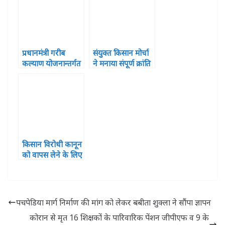
चलो”
प्रधानमंत्री गरीब
संयुक्त किसान मोर्चा
कल्‍याण योजनान्‍तर्गत
ने मनाया संपूर्ण क्रांति
खाद्यान्‍न नि:शुल्‍क
दिवस ,सदर विधायक
वितरण 3 जून से 15
के आवास पर प्रदर्शन
जून तक
कर 10 सूत्रीय मांग
दीवाल पर चस्पा
किया
किसान विरोधी कानून
को वापस लेने के लिए
माकपा ने खोला मोर्चा
, दिया सात सूत्रीय
ज्ञापन
पचपेडिया मार्ग निर्माण की मांग को लेकर बबीता शुक्ला ने सौंपा ज्ञापन
कोरान से मृत 16 शिक्षकों के पारिवारिक पेंशन जीपीएफ व 9 के