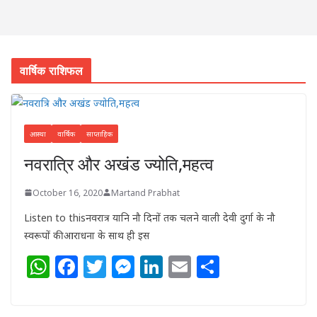
वार्षिक राशिफल
आस्था
वार्षिक
साप्ताहिक
नवरात्रि और अखंड ज्योति,महत्व
October 16, 2020
Martand Prabhat
Listen to thisनवरात्र यानि नौ दिनों तक चलने वाली देवी दुर्गा के नौ
स्वरूपों की आराधना के साथ ही इस
W
F
T
M
Li
E
S
h
a
w
e
n
m
h
at
c
itt
ss
k
ai
ar