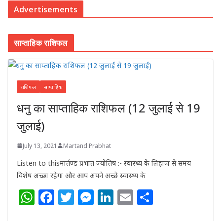
Advertisements
साप्ताहिक राशिफल
राशिफल
साप्ताहिक
धनु का साप्ताहिक राशिफल (12 जुलाई से 19
जुलाई)
July 13, 2021
Martand Prabhat
Listen to thisमार्तण्ड प्रभात ज्योतिष :- स्वास्थ्य के लिहाज से समय
विशेष अच्छा रहेगा और आप अपने अच्छे स्वास्थ्य के
W
F
T
M
Li
E
S
h
a
w
e
n
m
h