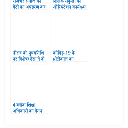
राजभर समाज की
शिक्षक संकुलों का
बेटी का अपहरण कर
ओरियंटेशन कार्यक्रम
सामूहिक दुष्कर्म कर
हुआ सपन्न, शामिल
धर्म परिवर्तन की
हुए 121 प्रतिभागी
घटना को बर्दाश्त नहीं
किया जायेगा -शैलेश
कुमार राजभर
नीरज की पुण्यतिथि
कोविड़-19 के
पर विशेषः ऐसा दे दो
प्रोटोकाल का
दर्द मुझे तुम मेरा गीत
अनुपालन कराने के
दिया बन जाए
लिए 25 जिला स्तरीय
अधिकारियों की
तैनाती
4 ब्लॉक शिक्षा
अधिकारी का वेतन
रुका ,2 पर विभागीय
कार्यवाही