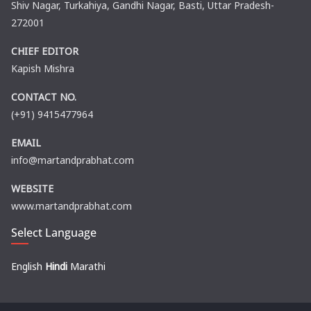
Shiv Nagar, Turkahiya, Gandhi Nagar, Basti, Uttar Pradesh-
272001
CHIEF EDITOR
Kapish Mishra
CONTACT NO.
(+91) 9415477964
EMAIL
info@martandprabhat.com
WEBSITE
www.martandprabhat.com
Select Language
English
Hindi
Marathi