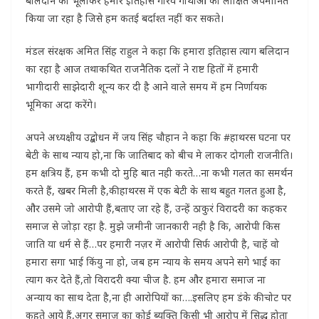
बलिदान को भूलाकर हमारे इतिहास गौरव गाथाओं को लांक्षित अपमानित
किया जा रहा है जिसे हम कतई बर्दाश्त नहीं कर सकते।
मंडल संरक्षक अमित सिंह राहुल ने कहा कि हमारा इतिहास त्याग बलिदान
का रहा है आज तथाकथित राजनैतिक दलों ने राष्ट हितों में हमारी
भागीदारी साझेदारी शून्य कर दी है आने वाले समय में हम निर्णायक
भूमिका अदा करेंगे।
अपने अध्यक्षीय उद्बोधन में जय सिंह चौहान ने कहा कि #हाथरस घटना पर
बेटी के साथ न्याय हो,ना कि जातिबाद को बीच मे लाकर दोगली राजनीति।
हम क्षत्रिय हैं, हम कभी दो मुहि बात नही करते…ना कभी गलत का समर्थन
करते हैं, खबर मिली है,की हाथरस में एक बेटी के साथ बहुत गलत हुआ है,
और उसमे जो आरोपी हैं,बताए जा रहे हैं, उन्हें ठाकुरं विरादरी का कहकर
समाज से जोड़ा रहा है. मुझे जमीनी जानकारी नही है कि, आरोपी किस
जाति या धर्म से हैं…पर हमारी नज़र में आरोपी सिर्फ आरोपी है, चाहें वो
हमारा सगा भाई किंयु ना हो, जब हम न्याय के समय अपने सगे भाई का
त्याग कर देते हैं,तो विरादरी क्या चीज है. हम और हमारा समाज ना
अन्याय का साथ देता है,ना ही आरोपियों का….इसलिए हम डंके की चोट पर
कहते आये हैं,अगर समाज का कोई ब्यक्ति किसी भी आरोप में सिद्ध होता