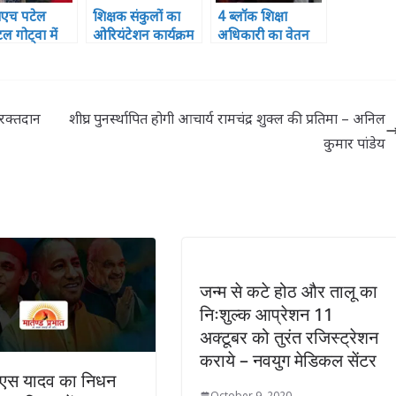
एच पटेल
शिक्षक संकुलों का
4 ब्लॉक शिक्षा
टल गोट्वा में
ओरियंटेशन कार्यक्रम
अधिकारी का वेतन
रास सोसायटी की
हुआ सपन्न, शामिल
रुका ,2 पर विभागीय
े रक्त दान
हुए 121 प्रतिभागी
कार्यवाही
 का हुआ
जन
 रक्तदान
शीघ्र पुनर्स्थापित होगी आचार्य रामचंद्र शुक्ल की प्रतिमा – अनिल
कुमार पांडेय
जन्म से कटे होठ और तालू का
निःशुल्क आप्रेशन 11
अक्टूबर को तुरंत रजिस्ट्रेशन
कराये – नवयुग मेडिकल सेंटर
स यादव का निधन
October 9, 2020