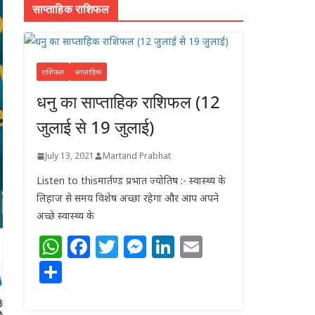
साप्ताहिक राशिफल
राशिफल
साप्ताहिक
धनु का साप्ताहिक राशिफल (12
जुलाई से 19 जुलाई)
July 13, 2021
Martand Prabhat
Listen to thisमार्तण्ड प्रभात ज्योतिष :- स्वास्थ्य के
लिहाज से समय विशेष अच्छा रहेगा और आप अपने
अच्छे स्वास्थ्य के
W
F
T
M
Li
E
h
a
w
e
n
m
S
at
c
itt
ss
k
ai
h
s
e
e
e
e
l