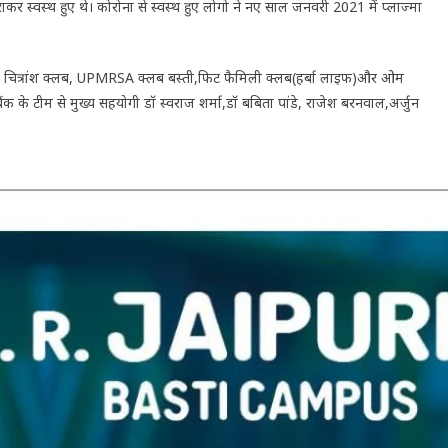
र स्वस्थ हुए थे। कोरोना से स्वस्थ हुए लोगो ने नए साल जनवरी 2021 में प्लाज्मा
ंक, चित्रांश क्लब, UPMRSA क्लब बस्ती,फिट फैमिली क्लब(हर्बा लाइफ)और ओम
ैंक के टीम से मुख्य सहयोगी डॉ स्वराज शर्मा,डॉ बबिता पांडे, राजेश बरनवाल,अर्जुन