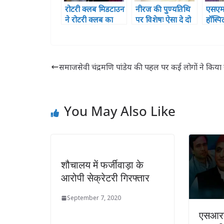
रोटरी क्लब मिडटाउन
नीरज की पुण्यतिथि
एसएम
ने रोटरी क्लब का
पर विशेषः ऐसा दे दो
हॉस्पि
किया विस्तार,रोट्रेक्ट
दर्द मुझे तुम मेरा गीत
रेड क्
क्लब अनमोल व
दिया बन जाए
तरफ स
इंटरेक्ट क्लब का
शिविर
हुआ गठन
आयो
समाजसेवी चंद्रमणि पांडेय की पहल पर कई लोगों ने किया
You May Also Like
शौचालय में फर्जीवाड़ा के
आरोपी सेक्रेटरी गिरफ्तार
September 7, 2020
एसआरए