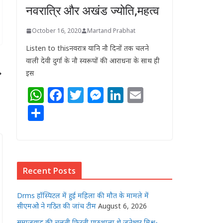
नवरात्रि और अखंड ज्योति,महत्व
October 16, 2020
Martand Prabhat
Listen to thisनवरात्र यानि नौ दिनों तक चलने
वाली देवी दुर्गा के नौ स्वरूपों की आराधना के साथ ही
इस
W
F
T
M
Li
E
h
a
w
e
n
m
S
at
c
itt
ss
k
ai
h
s
e
e
e
e
l
ar
A
b
r
n
dI
e
p
o
g
n
Recent Posts
p
o
e
Drms हॉस्पिटल में हुई महिला की मौत के मामले में
k
r
सीएमओ ने गठित की जांच टीम
August 6, 2026
समाजवाद की चलती फिरती पाठशाला थे जनेश्वर मिश्र-