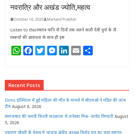
नवरात्रि और अखंड ज्योति,महत्व
October 16, 2020
Martand Prabhat
Listen to thisनवरात्र यानि नौ दिनों तक चलने वाली देवी दुर्गा के नौ
स्वरूपों की आराधना के साथ ही इस
W
F
T
M
Li
E
S
h
a
w
e
n
m
h
at
c
itt
ss
k
ai
ar
s
e
e
e
e
l
e
Recent Posts
A
b
r
n
dI
p
o
g
n
Drms हॉस्पिटल में हुई महिला की मौत के मामले में सीएमओ ने गठित की जांच
p
o
e
टीम
August 6, 2026
k
r
समाजवाद की चलती फिरती पाठशाला थे जनेश्वर मिश्र- जावेद पिण्डारी
August
5, 2026
दयाराम चौधरी के नेतृत्व में भाजपा क्षेत्रीय अध्यक्ष विनोद राय का भव्य स्वागत