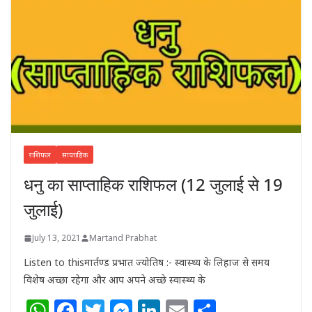
राशिफल
साप्ताहिक
धनु का साप्ताहिक राशिफल (12 जुलाई से 19
जुलाई)
July 13, 2021
Martand Prabhat
Listen to thisमार्तण्ड प्रभात ज्योतिष :- स्वास्थ्य के लिहाज से समय
विशेष अच्छा रहेगा और आप अपने अच्छे स्वास्थ्य के
W
F
T
M
Li
E
S