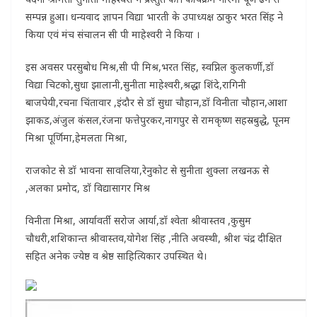
सम्पन्न हुआ। धन्यवाद ज्ञापन विद्या भारती के उपाध्यक्ष ठाकुर भरत सिंह ने
किया एवं मंच संचालन सी पी माहेश्वरी ने किया ।
इस अवसर परसुबोध मिश्र,सी पी मिश्र,भरत सिंह, स्वप्निल कुलकर्णी,डॉ
विद्या चिटको,सुधा झालानी,सुनीता माहेश्वरी,श्रद्धा शिंदे,रागिनी
बाजपेयी,रचना चिंतावार ,इंदौर से डॉ सुधा चौहान,डॉ विनीता चौहान,आशा
झाकड,अंजुल कंसल,रंजना फत्तेपुरकर,नागपुर से रामकृष्ण सहस्रबुद्धे, पूनम
मिश्रा पूर्णिमा,हेमलता मिश्रा,
राजकोट से डॉ भावना सावलिया,रेनुकोट से सुनीता शुक्ला लखनऊ से
,अलका प्रमोद, डॉ विद्यासागर मिश्र
विनीता मिश्रा, आर्यावर्ती सरोज आर्या,डॉ श्वेता श्रीवास्तव ,कुसुम
चौधरी,शशिकान्त श्रीवास्तव,योगेश सिंह ,नीति अवस्थी, श्रीश चंद्र दीक्षित
सहित अनेक ज्येष्ठ व श्रेष्ठ साहित्यिकार उपस्थित थे।