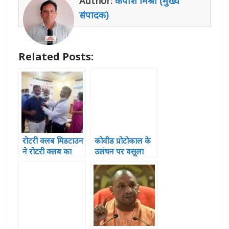
Author:
कपीश मिश्रा (मुख्य
A
b
r
n
dI
संपादक)
p
o
g
n
p
o
e
Related Posts:
k
r
रोटरी क्लब मिडटाउन
कोवीड प्रोटोकाल के
ने रोटरी क्लब का
उलंघन पर वसूला
किया विस्तार,रोट्रेक्ट
गया 23.24 लाख का
क्लब अनमोल व
जुर्माना
इंटरेक्ट क्लब का
हुआ गठन