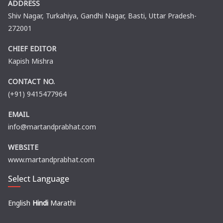
ADDRESS
Shiv Nagar, Turkahiya, Gandhi Nagar, Basti, Uttar Pradesh-
272001
CHIEF EDITOR
Kapish Mishra
CONTACT NO.
(+91) 9415477964
EMAIL
info@martandprabhat.com
WEBSITE
www.martandprabhat.com
Select Language
English
Hindi
Marathi