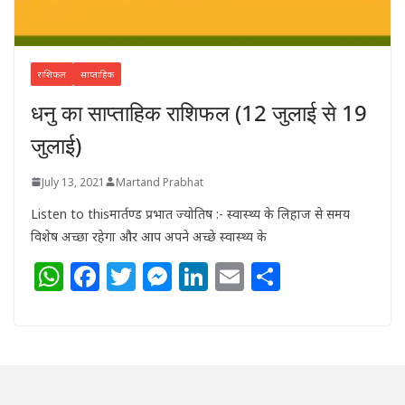
राशिफल
साप्ताहिक
धनु का साप्ताहिक राशिफल (12 जुलाई से 19
जुलाई)
July 13, 2021
Martand Prabhat
Listen to thisमार्तण्ड प्रभात ज्योतिष :- स्वास्थ्य के लिहाज से समय
विशेष अच्छा रहेगा और आप अपने अच्छे स्वास्थ्य के
W
F
T
M
Li
E
S
h
a
w
e
n
m
h
at
c
itt
ss
k
ai
ar
s
e
e
e
e
l
e
A
b
r
n
dI