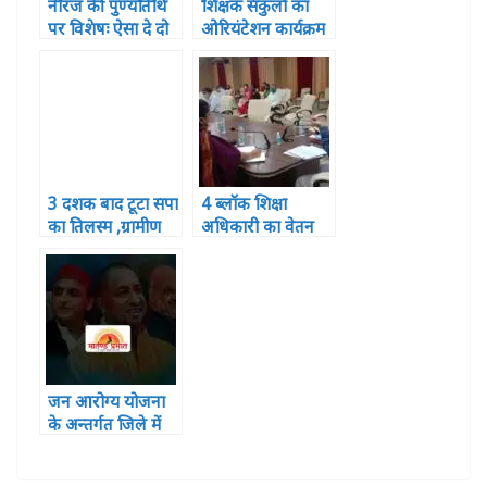
नीरज की पुण्यतिथि
शिक्षक संकुलों का
पर विशेषः ऐसा दे दो
ओरियंटेशन कार्यक्रम
दर्द मुझे तुम मेरा गीत
हुआ सपन्न, शामिल
दिया बन जाए
हुए 121 प्रतिभागी
3 दशक बाद टूटा सपा
4 ब्लॉक शिक्षा
का तिलस्म ,ग्रामीण
अधिकारी का वेतन
विकास बैंक में बीजेपी
रुका ,2 पर विभागीय
का कब्जा
कार्यवाही
जन आरोग्य योजना
के अन्तर्गत जिले में
निःशुल्क इलाज की
पोर्टेबुल सुविधा