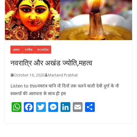
आस्था
वार्षिक
साप्ताहिक
नवरात्रि और अखंड ज्योति,महत्व
October 16, 2020
Martand Prabhat
Listen to thisनवरात्र यानि नौ दिनों तक चलने वाली देवी दुर्गा के नौ
स्वरूपों की आराधना के साथ ही इस
W
F
T
M
Li
E
S
h
a
w
e
n
m
h
at
c
itt
ss
k
ai
ar
s
e
e
e
e
l
e