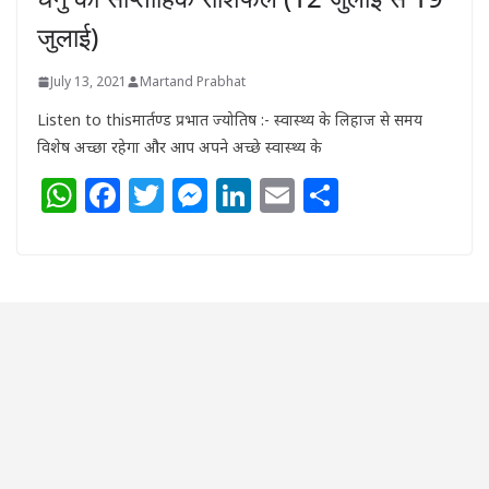
जुलाई)
July 13, 2021
Martand Prabhat
Listen to thisमार्तण्ड प्रभात ज्योतिष :- स्वास्थ्य के लिहाज से समय
विशेष अच्छा रहेगा और आप अपने अच्छे स्वास्थ्य के
W
F
T
M
Li
E
S
h
a
w
e
n
m
h
at
c
itt
ss
k
ai
ar
s
e
e
e
e
l
e
A
b
r
n
dI
p
o
g
n
p
o
e
k
r