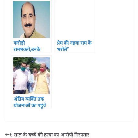
स्व.अज्जू हिंदुस्तानी
को दी श्रद्धांजलि
करोड़ो
प्रेम की नइया राम के
रामभक्तो,उनके
भरोसे”
बलिदानों और 500
साल के संघर्ष का
प्रतिफल है 5 अगस्त
2020 – यशकांत
सिंह
अंतिम व्यक्ति तक
योजनाओं का पहुंचे
लाभ यही हमारा
लक्ष्य– हरीश द्विवेदी
(संसद)
6 साल के बच्चे की हत्या का आरोपी गिरफ्तार