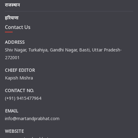
राजस्थान
हरियाणा
Contact Us
ADDRESS
Shiv Nagar, Turkahiya, Gandhi Nagar, Basti, Uttar Pradesh-
272001
CHIEF EDITOR
Kapish Mishra
CONTACT NO.
(+91) 9415477964
EMAIL
info@martandprabhat.com
WEBSITE