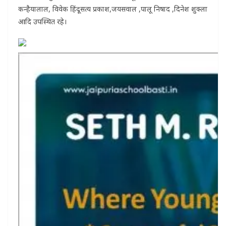
कन्हैयालाल, विवेक हिंदू ,सत्य प्रकाश,जयसवाल ,पालू निषाद ,दिनेश शुक्ला
आदि उपस्थित रहे।