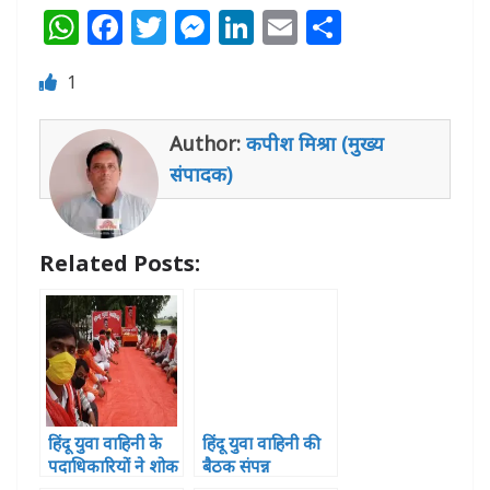
W
F
T
M
Li
E
S
h
a
w
e
n
m
h
1
at
c
itt
ss
k
ai
ar
s
e
e
e
e
l
e
Author:
कपीश मिश्रा (मुख्य
A
b
r
n
dI
संपादक)
p
o
g
n
p
o
e
Related Posts:
k
r
हिंदू युवा वाहिनी के
हिंदू युवा वाहिनी की
पदाधिकारियों ने शोक
बैठक संपन्न
सभा आयोजित कर