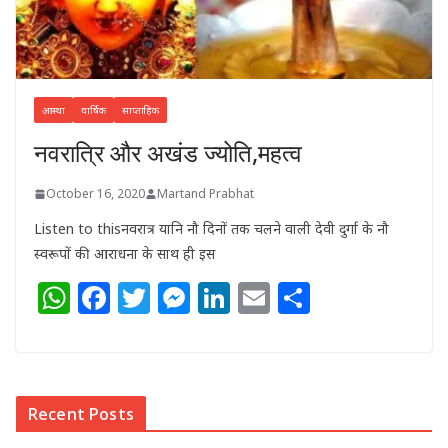
आस्था
वार्षिक
साप्ताहिक
नवरात्रि और अखंड ज्योति,महत्व
October 16, 2020
Martand Prabhat
Listen to thisनवरात्र यानि नौ दिनों तक चलने वाली देवी दुर्गा के नौ
स्वरूपों की आराधना के साथ ही इस
W
F
T
M
Li
E
S
h
a
w
e
n
m
h
at
c
itt
ss
k
ai
ar
s
e
e
e
e
l
e
Recent Posts
A
b
r
n
dI