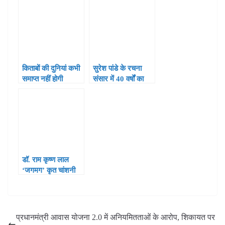
सम्मेलन एवं मुशायरा
बन जाए
06 अप्रैल को
किताबों की दुनियां कभी
सुरेश पांडे के रचना
समाप्त नहीं होगी
संसार में 40 वर्षों का
अनुरोध कृत लघुकथा
प्रवासी जीवन-
संग्रह ‘सितारा’ का
रघुवंशमणि
विमोचन
डॉ. राम कृष्ण लाल
‘जगमग’ कृत चांशनी
को मिला पुरस्कार
प्रधानमंत्री आवास योजना 2.0 में अनियमितताओं के आरोप, शिकायत पर