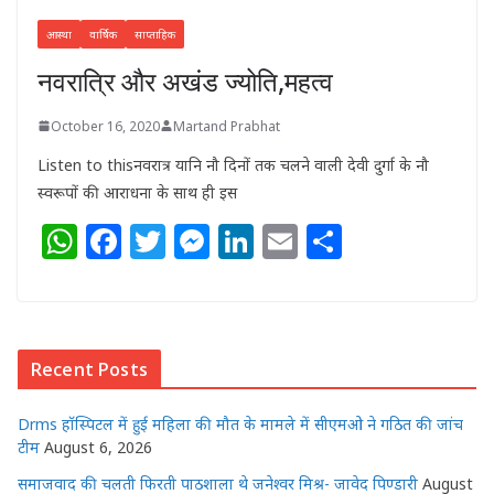
आस्था
वार्षिक
साप्ताहिक
नवरात्रि और अखंड ज्योति,महत्व
October 16, 2020
Martand Prabhat
Listen to thisनवरात्र यानि नौ दिनों तक चलने वाली देवी दुर्गा के नौ
स्वरूपों की आराधना के साथ ही इस
W
F
T
M
Li
E
S
h
a
w
e
n
m
h
at
c
itt
ss
k
ai
ar
s
e
e
e
e
l
e
Recent Posts
A
b
r
n
dI
p
o
g
n
Drms हॉस्पिटल में हुई महिला की मौत के मामले में सीएमओ ने गठित की जांच
p
o
e
टीम
August 6, 2026
k
r
समाजवाद की चलती फिरती पाठशाला थे जनेश्वर मिश्र- जावेद पिण्डारी
August