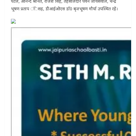
पटेल, आनन्द श्रीनेत, राजेश सिंह, तहसीलदार पवन जायसवाल, चन्द्र
भूषण प्रताप ंिसह, डीआईओएस डाॅ0 बृजभूषण मौर्या उपस्थित रहें।