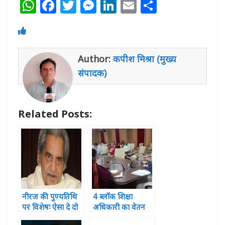
W
F
T
M
Li
E
S
h
a
w
e
n
m
h
at
c
itt
ss
k
ai
ar
s
e
e
e
e
l
e
Author:
कपीश मिश्रा (मुख्य
A
b
r
n
dI
संपादक)
p
o
g
n
p
o
e
Related Posts:
k
r
नीरज की पुण्यतिथि
4 ब्लॉक शिक्षा
पर विशेषः ऐसा दे दो
अधिकारी का वेतन
दर्द मुझे तुम मेरा गीत
रुका ,2 पर विभागीय