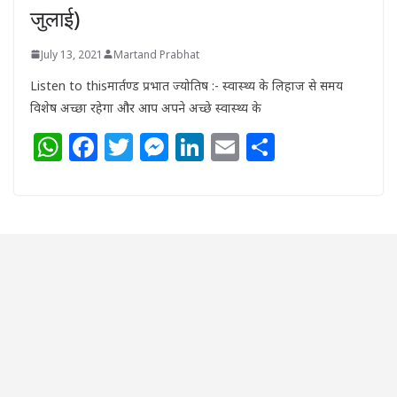
जुलाई)
July 13, 2021
Martand Prabhat
Listen to thisमार्तण्ड प्रभात ज्योतिष :- स्वास्थ्य के लिहाज से समय
विशेष अच्छा रहेगा और आप अपने अच्छे स्वास्थ्य के
W
F
T
M
Li
E
S
h
a
w
e
n
m
h
at
c
itt
ss
k
ai
ar
s
e
e
e
e
l
e
A
b
r
n
dI
p
o
g
n
p
o
e
k
r