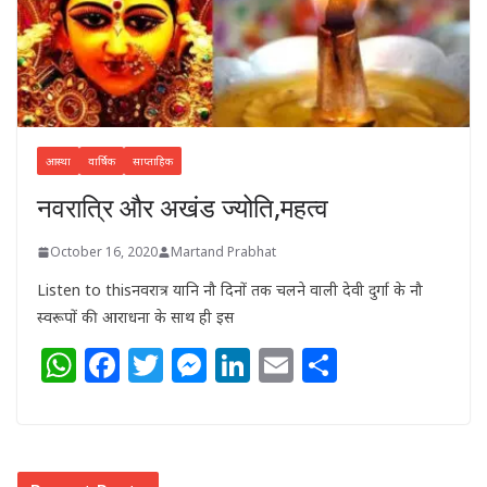
आस्था
वार्षिक
साप्ताहिक
नवरात्रि और अखंड ज्योति,महत्व
October 16, 2020
Martand Prabhat
Listen to thisनवरात्र यानि नौ दिनों तक चलने वाली देवी दुर्गा के नौ
स्वरूपों की आराधना के साथ ही इस
W
F
T
M
Li
E
S
h
a
w
e
n
m
h
at
c
itt
ss
k
ai
ar
s
e
e
e
e
l
e