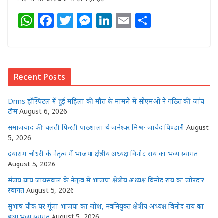
W
F
T
M
Li
E
S
h
a
w
e
n
m
h
at
c
itt
ss
k
ai
ar
s
e
e
e
e
l
e
Recent Posts
A
b
r
n
dI
p
o
g
n
Drms हॉस्पिटल में हुई महिला की मौत के मामले में सीएमओ ने गठित की जांच
p
o
e
टीम
August 6, 2026
k
r
समाजवाद की चलती फिरती पाठशाला थे जनेश्वर मिश्र- जावेद पिण्डारी
August
5, 2026
दयाराम चौधरी के नेतृत्व में भाजपा क्षेत्रीय अध्यक्ष विनोद राय का भव्य स्वागत
August 5, 2026
संजय प्रताप जायसवाल के नेतृत्व में भाजपा क्षेत्रीय अध्यक्ष विनोद राय का जोरदार
स्वागत
August 5, 2026
सुभाष चौक पर गूंजा भाजपा का जोश, नवनियुक्त क्षेत्रीय अध्यक्ष विनोद राय का
हुआ भव्य स्वागत
August 5, 2026