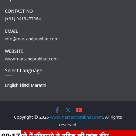
CONTACT NO.
(+91) 9415477964
EMAIL
info@martandprabhat.com
WEBSITE
www.martandprabhat.com
Select Language
English
Hindi
Marathi
Copyright © 2026
www.martandprabhat.com
. All rights
reserved.
Theme:
ColorMag
by ThemeGrill. Powered by
WordPress
.
ीएमओ ने गठित की जांच टीम
09:17
समाजवाद की 