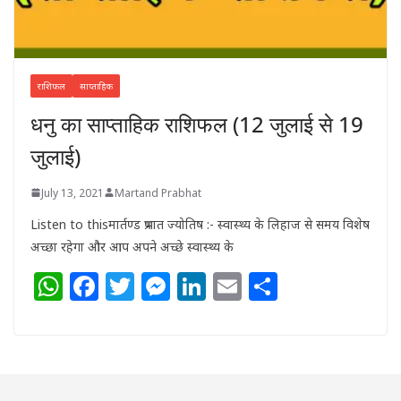
राशिफल
साप्ताहिक
धनु का साप्ताहिक राशिफल (12 जुलाई से 19
जुलाई)
July 13, 2021
Martand Prabhat
Listen to thisमार्तण्ड प्रभात ज्योतिष :- स्वास्थ्य के लिहाज से समय विशेष
अच्छा रहेगा और आप अपने अच्छे स्वास्थ्य के
W
F
T
M
Li
E
S
h
a
w
e
n
m
h
at
c
itt
ss
k
ai
ar
s
e
e
e
e
l
e
A
b
r
n
dI