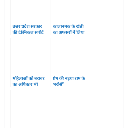
उत्तर प्रदेश सरकार
कालानमक के खेती
की टेक्निकल सपोर्ट
का अफसरों नें लिया
यूनिट की टीम नें
जायजा
उपनिदेशक कृषि व
केवीके के वैज्ञानिको
से कृषि संभवनाओं
पर की चर्च
महिलाओं को बराबर
प्रेम की नइया राम के
का अधिकार भी
भरोसे”
मिलना जरूरी: वीना
सिंह