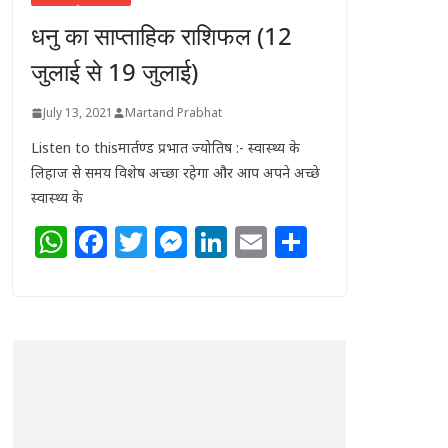
धनु का साप्ताहिक राशिफल (12
जुलाई से 19 जुलाई)
July 13, 2021
Martand Prabhat
Listen to thisमार्तण्ड प्रभात ज्योतिष :- स्वास्थ्य के
लिहाज से समय विशेष अच्छा रहेगा और आप अपने अच्छे
स्वास्थ्य के
W
F
T
M
Li
E
S
h
a
w
e
n
m
h
at
c
itt
ss
k
ai
ar
s
e
e
e
e
l
e
A
b
r
n
dI
p
o
g
n
p
o
e