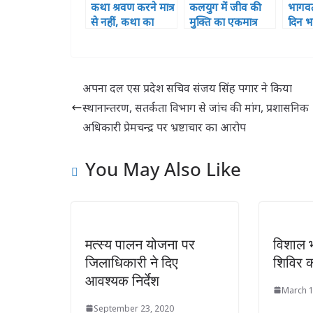
कथा श्रवण करने मात्र
कलयुग में जीव की
भागवत
से नहीं, कथा का
मुक्ति का एकमात्र
दिन भक
मनन भी करें तब
साधन है श्रीमद्भागवत
भावविह
मिलेगी मुक्ति
कथा – आचार्य
बालकृष्ण
अपना दल एस प्रदेश सचिव संजय सिंह पगार ने किया
स्थानान्तरण, सतर्कता विभाग से जांच की मांग, प्रशासनिक
अधिकारी प्रेमचन्द्र पर भ्रष्टाचार का आरोप
You May Also Like
मत्स्य पालन योजना पर
विशाल 
जिलाधिकारी ने दिए
शिविर 
आवश्यक निर्देश
March 1
September 23, 2020