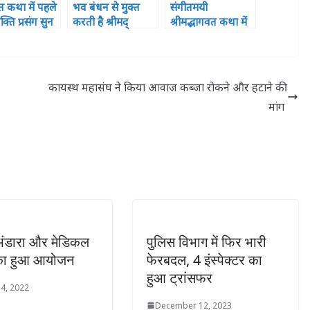
 कथा में पहले
भव बंधन से मुक्त
संगीतमयी
्ति प्रसंग सुन
करती है श्रीमद्
श्रीमद्भागवत कथा में
्वल हुए श्रोता
भागवत कथा। कुंडल
उमड़ रही श्रद्धालुओं
शास्त्री
की भीड़
कायस्थ महासंघ ने किया आवाज कब्जा रोकने और हटाने की
मांग
भंडारा और मेडिकल
पुलिस विभाग में फिर भारी
का हुआ आयोजन
फेरबदल, 4 इंस्पेक्टर का
हुआ ट्रांसफर
4, 2022
December 12, 2023