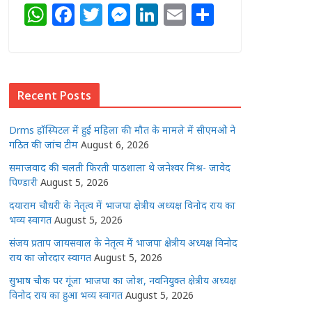
W
F
T
M
Li
E
S
h
a
w
e
n
m
h
at
c
itt
ss
k
ai
ar
s
e
e
e
e
l
e
Recent Posts
A
b
r
n
dI
p
o
g
n
Drms हॉस्पिटल में हुई महिला की मौत के मामले में सीएमओ ने
p
o
e
गठित की जांच टीम
August 6, 2026
k
r
समाजवाद की चलती फिरती पाठशाला थे जनेश्वर मिश्र- जावेद
पिण्डारी
August 5, 2026
दयाराम चौधरी के नेतृत्व में भाजपा क्षेत्रीय अध्यक्ष विनोद राय का
भव्य स्वागत
August 5, 2026
संजय प्रताप जायसवाल के नेतृत्व में भाजपा क्षेत्रीय अध्यक्ष विनोद
राय का जोरदार स्वागत
August 5, 2026
सुभाष चौक पर गूंजा भाजपा का जोश, नवनियुक्त क्षेत्रीय अध्यक्ष
विनोद राय का हुआ भव्य स्वागत
August 5, 2026