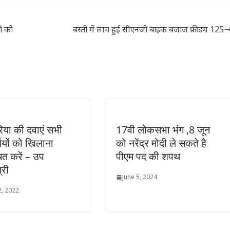
ला चुनाव 1
सदस्यता रद्द
ताला लगाने की
को आखिरी
तैयारी में है
री को
बस्ती में लांच हुई सीएनजी बाइक बजाज फ्रीडम 125
िया की दवाएं सभी
17वी लोकसभा भंग ,8 जून
थियों को खिलाना
को नरेंद्र मोदी ले सकते है
चित करें – उप
पीएम पद की शपथ
्री
June 5, 2024
, 2022