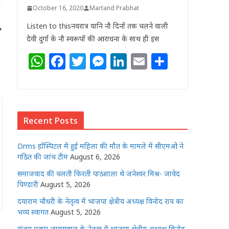
October 16, 2020
Martand Prabhat
Listen to thisनवरात्र यानि नौ दिनों तक चलने वाली
देवी दुर्गा के नौ स्वरूपों की आराधना के साथ ही इस
W
F
T
M
Li
E
S
h
a
w
e
n
m
h
at
c
itt
ss
k
ai
ar
s
e
e
e
e
l
e
Recent Posts
A
b
r
n
dI
p
o
g
n
Drms हॉस्पिटल में हुई महिला की मौत के मामले में सीएमओ ने
p
o
e
गठित की जांच टीम
August 6, 2026
k
r
समाजवाद की चलती फिरती पाठशाला थे जनेश्वर मिश्र- जावेद
पिण्डारी
August 5, 2026
दयाराम चौधरी के नेतृत्व में भाजपा क्षेत्रीय अध्यक्ष विनोद राय का
भव्य स्वागत
August 5, 2026
संजय प्रताप जायसवाल के नेतृत्व में भाजपा क्षेत्रीय अध्यक्ष विनोद