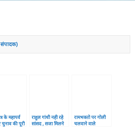
य संपादक)
्र के महापर्व
राहुल गांधी नही रहे
रामभक्तो पर गोली
 चुनाव की पूरी
सांसद , सजा मिलने
चलवाने वाले
ा ,19 अप्रैल
के बाद लोकसभा
,राममंदिर पर बाबरी