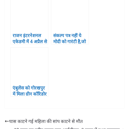
निरस्त
राजन इंटरनेशनल
संकल्प पत्र नहीं ये
एकेडमी में 4 अप्रैल से
मोदी को गारंटी है,जो
शुरू होंगी नए सत्र की
कहते है करते है –
कक्षाएं
समीर सिंह
एंबुलेंस को गोरखपुर
में मिला ग्रीन कॉरिडोर
घास काटने गई महिला की सांप काटने से मौत