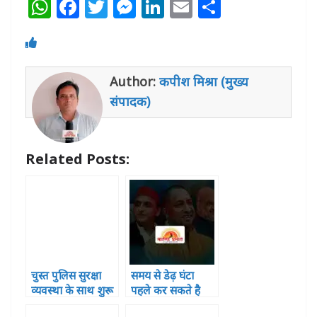
W
F
T
M
Li
E
S
h
a
w
e
n
m
h
at
c
itt
ss
k
ai
ar
s
e
e
e
e
l
e
Author:
कपीश मिश्रा (मुख्य
A
b
r
n
dI
संपादक)
p
o
g
n
p
o
e
Related Posts:
k
r
चुस्त पुलिस सुरक्षा
समय से डेढ़ घंटा
व्यवस्था के साथ शुरू
पहले कर सकते है
हुई परीक्षा uptet
परीक्षा केंद्र में प्रवेश