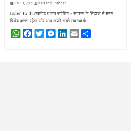
July 13, 2021
Martand Prabhat
Listen to thisमार्तण्ड प्रभात ज्योतिष :- स्वास्थ्य के लिहाज से समय
विशेष अच्छा रहेगा और आप अपने अच्छे स्वास्थ्य के
W
F
T
M
Li
E
S
h
a
w
e
n
m
h
at
c
itt
ss
k
ai
ar
s
e
e
e
e
l
e
A
b
r
n
dI
p
o
g
n
p
o
e
k
r