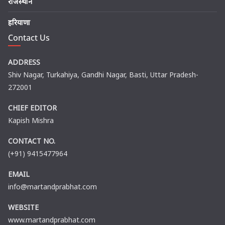
राजस्थान
हरियाणा
Contact Us
ADDRESS
Shiv Nagar, Turkahiya, Gandhi Nagar, Basti, Uttar Pradesh-
272001
CHIEF EDITOR
Kapish Mishra
CONTACT NO.
(+91) 9415477964
EMAIL
info@martandprabhat.com
WEBSITE
www.martandprabhat.com