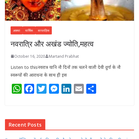
आस्था
वार्षिक
साप्ताहिक
नवरात्रि और अखंड ज्योति,महत्व
October 16, 2020
Martand Prabhat
Listen to thisनवरात्र यानि नौ दिनों तक चलने वाली देवी दुर्गा के नौ
स्वरूपों की आराधना के साथ ही इस
W
F
T
M
Li
E
S
h
a
w
e
n
m
h
at
c
itt
ss
k
ai
ar
s
e
e
e
e
l
e
Recent Posts
A
b
r
n
dI
p
o
g
n