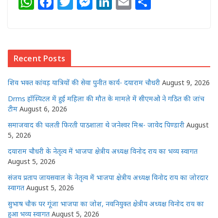
W
F
T
M
Li
E
S
h
a
w
e
n
m
h
at
c
itt
ss
k
ai
ar
s
e
e
e
e
l
e
Recent Posts
A
b
r
n
dI
p
o
g
n
शिव भक्त कांवड़ यात्रियों की सेवा पुनीत कार्य- दयाराम चौधरी
August 9, 2026
p
o
e
Drms हॉस्पिटल में हुई महिला की मौत के मामले में सीएमओ ने गठित की जांच
k
r
टीम
August 6, 2026
समाजवाद की चलती फिरती पाठशाला थे जनेश्वर मिश्र- जावेद पिण्डारी
August
5, 2026
दयाराम चौधरी के नेतृत्व में भाजपा क्षेत्रीय अध्यक्ष विनोद राय का भव्य स्वागत
August 5, 2026
संजय प्रताप जायसवाल के नेतृत्व में भाजपा क्षेत्रीय अध्यक्ष विनोद राय का जोरदार
स्वागत
August 5, 2026
सुभाष चौक पर गूंजा भाजपा का जोश, नवनियुक्त क्षेत्रीय अध्यक्ष विनोद राय का
हुआ भव्य स्वागत
August 5, 2026