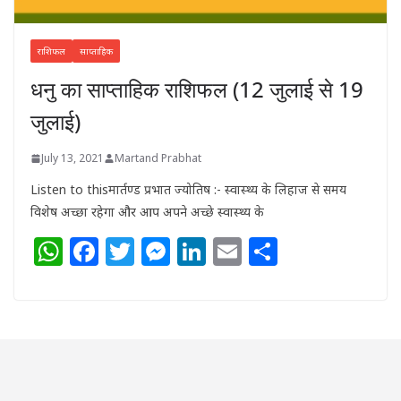
राशिफल
साप्ताहिक
धनु का साप्ताहिक राशिफल (12 जुलाई से 19
जुलाई)
July 13, 2021
Martand Prabhat
Listen to thisमार्तण्ड प्रभात ज्योतिष :- स्वास्थ्य के लिहाज से समय
विशेष अच्छा रहेगा और आप अपने अच्छे स्वास्थ्य के
W
F
T
M
Li
E
S
h
a
w
e
n
m
h
at
c
itt
ss
k
ai
ar
s
e
e
e
e
l
e
A
b
r
n
dI
p
o
g
n