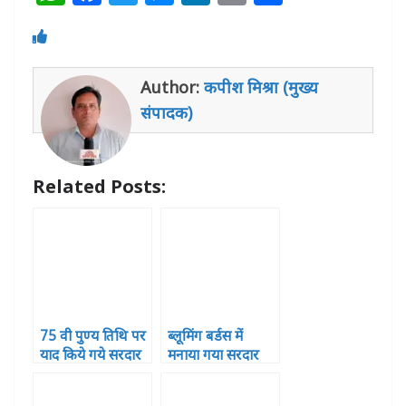
h
a
w
e
n
m
h
at
c
itt
ss
k
ai
ar
s
e
e
e
e
l
e
Author:
कपीश मिश्रा (मुख्य
A
b
r
n
dI
संपादक)
p
o
g
n
p
o
e
Related Posts:
k
r
75 वी पुण्य तिथि पर
ब्लूमिंग बर्डस में
याद किये गये सरदार
मनाया गया सरदार
वल्लभभाई पटेल
पटेल की जयंती
,पुष्पा चतुर्वेदी ने