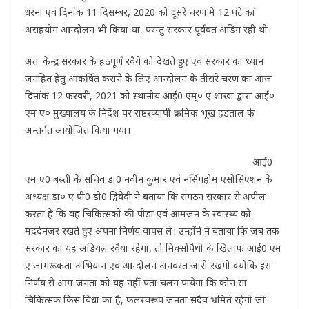
धरना एवं दिनांक 11 दिसम्बर, 2020 को दूसरे चरण मे 12 घंटे कां
असहयोग आन्दोलन भी किया था, परन्तु सरकार पूर्ववत अडिग रही थी।
अतः केन्द्र सरकार के हठपूर्णं रवैये को देखते हुए एवं सरकार का ध्यान
जनहित हेतु आकर्षित कराने के लिए आन्दोलन के तीसरे चरण का आज
दिनांक 12 फरवरी, 2021 को स्थानीय आई0 एम्‌० ए शाखा द्वारा आई०
एम ए० मुख्यालय के निर्देश पर राष्टरव्यापी क्रमिक भूख हडताल के
अन्तर्गत आयोजित किया गया।
आई0
एम ए0 बस्ती के सचिव डा0 नवीन कुमार एवं नर्सिगहोम एसोसिएशन के
अध्यक्ष डा० ए पी0 डी0 द्विवेदी ने बताया कि संगठन सरकार से अपील
करता है कि वह चिकित्सको की पीडा एवं आमजन के स्वास्थ्य को
मददेनजर रखते हुए अपना निर्णय वापस ले। उन्होंने ने बताया कि जब तक
सरकार का यह अडियल रवैया रहेगा, तो मिक्सोपैथी के खिलाफ आई0 एम
ए जागरूकता अभियान एवं आन्दोलन अनवरत जारी रखगी क्योकि इस
निर्णय से आम जनता को यह नहीं पता चलन पायेगा कि कौन सा
चिकित्सक किस विधा का है, फलस्वरूप जनता सदैव भ्रमिते रहेगी जो