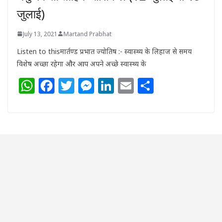
जुलाई)
July 13, 2021
Martand Prabhat
Listen to thisमार्तण्ड प्रभात ज्योतिष :- स्वास्थ्य के लिहाज से समय
विशेष अच्छा रहेगा और आप अपने अच्छे स्वास्थ्य के
W
F
T
M
Li
E
S
h
a
w
e
n
m
h
at
c
itt
ss
k
ai
ar
s
e
e
e
e
l
e
A
b
r
n
dI
p
o
g
n
p
o
e
k
r