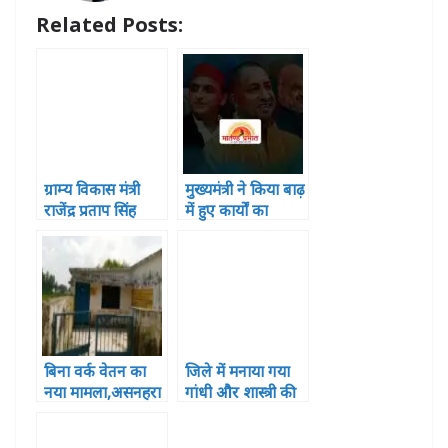
p
o
e
Related Posts:
k
r
ग्राम्य विकास मंत्री
मुख्यमंत्री ने किया बाढ़
राजेंद्र प्रताप सिंह
में हुए कार्यों का
‘‘मोती सिंह” ने चौरी
वर्चुअल लोकार्पण
चौरा शताब्दी समारोह
का किया शुभारंभ
बिना वर्क वेतन का
जिले में मनाया गया
नया मामला,असनहरा
गांधी और शास्त्री की
उप स्वास्थ्य केंद्र
जयंती अधिकारियों ने
,भानपुर
किया ध्वजरोहण