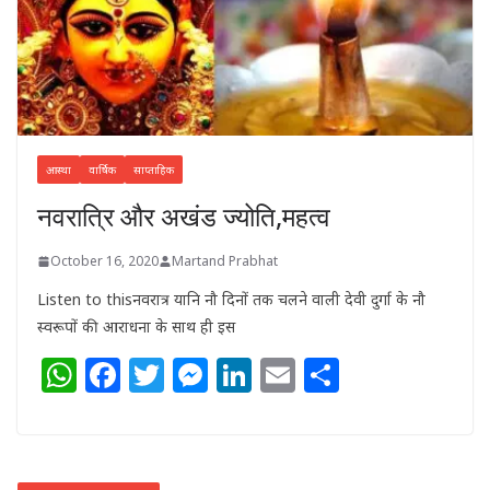
आस्था
वार्षिक
साप्ताहिक
नवरात्रि और अखंड ज्योति,महत्व
October 16, 2020
Martand Prabhat
Listen to thisनवरात्र यानि नौ दिनों तक चलने वाली देवी दुर्गा के नौ
स्वरूपों की आराधना के साथ ही इस
W
F
T
M
Li
E
S
h
a
w
e
n
m
h
at
c
itt
ss
k
ai
ar
s
e
e
e
e
l
e